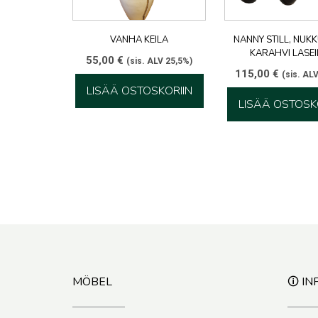
VANHA KEILA
NANNY STILL, NUK
KARAHVI LASEI
55,00
€
(sis. ALV 25,5%)
115,00
€
(sis. AL
LISÄÄ OSTOSKORIIN
LISÄÄ OSTOSK
MÖBEL
🛈 IN