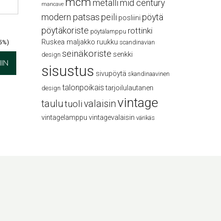
mcm
metalli
mid century
mancave
modern
patsas
peili
pöytä
posliini
pöytäkoriste
rottinki
pöytälamppu
Ruskea maljakko
ruukku
scandinavian
,5%)
seinäkoriste
senkki
design
IN
sisustus
sivupöytä
skandinaavinen
talonpoikais
tarjoilulautanen
design
vintage
taulu
valaisin
tuoli
vintagelamppu
vintagevalaisin
värikäs