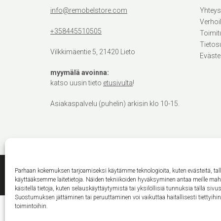
info@remobelstore.com
Yhteys
Verhoi
+358445510505
Toimit
Tietos
Vilkkimäentie 5, 21420 Lieto
Eväste
myymälä avoinna:
katso uusin tieto
etusivulta
!
Asiakaspalvelu (puhelin) arkisin klo 10-15.
Parhaan kokemuksen tarjoamiseksi käytämme teknologioita, kuten evästeitä, ta
käyttääksemme laitetietoja. Näiden tekniikoiden hyväksyminen antaa meille ma
käsitellä tietoja, kuten selauskäyttäytymistä tai yksilöllisiä tunnuksia tällä sivus
Suostumuksen jättäminen tai peruuttaminen voi vaikuttaa haitallisesti tiettyihi
toimintoihin.