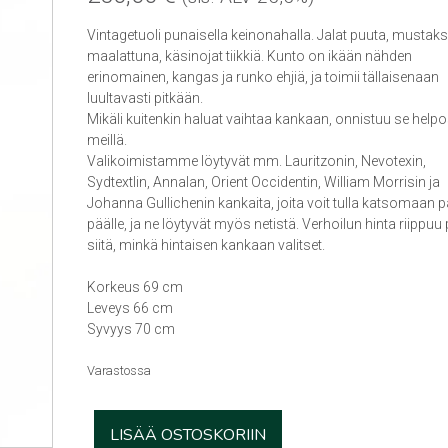
Vintagetuoli punaisella keinonahalla. Jalat puuta, mustaks
maalattuna, käsinojat tiikkiä. Kunto on ikään nähden
erinomainen, kangas ja runko ehjiä, ja toimii tällaisenaan
luultavasti pitkään.
Mikäli kuitenkin haluat vaihtaa kankaan, onnistuu se helpo
meillä.
Valikoimistamme löytyvät mm. Lauritzonin, Nevotexin,
Sydtextlin, Annalan, Orient Occidentin, William Morrisin ja
Johanna Gullichenin kankaita, joita voit tulla katsomaan 
päälle, ja ne löytyvät myös netistä. Verhoilun hinta riippuu p
siitä, minkä hintaisen kankaan valitset.
Korkeus 69 cm
Leveys 66 cm
Syvyys 70 cm
Varastossa
Vintage
LISÄÄ OSTOSKORIIN
tuoli