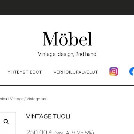
Möbel
Vintage, design, 2nd hand
YHTEYSTIEDOT
VERHOILUPALVELUT
sivu
/
Vintage
/ Vintage tuoli
VINTAGE TUOLI
250,00
€
(sis. ALV 25,5%)