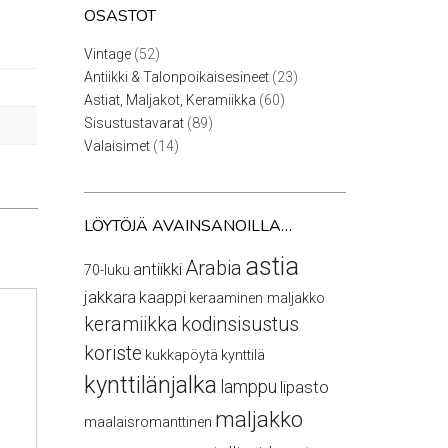
OSASTOT
52
Vintage
52
tuotetta
23
Antiikki & Talonpoikaisesineet
23
tuotetta
60
Astiat, Maljakot, Keramiikka
60
tuotetta
89
Sisustustavarat
89
tuotetta
14
Valaisimet
14
tuotetta
LÖYTÖJÄ AVAINSANOILLA…
astia
Arabia
antiikki
70-luku
jakkara
kaappi
keraaminen maljakko
keramiikka
kodinsisustus
koriste
kukkapöytä
kynttilä
kynttilänjalka
lamppu
lipasto
maljakko
maalaisromanttinen