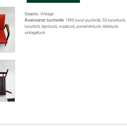
määrä
Osasto:
Vintage
Avainsanat tuotteelle
,
,
1900 luvun puoliväli
50.luvuntuoli
,
,
,
,
,
luvuntoli
lepotuoli
nojatuoli
punainentuoli
tiikkituoli
vintagetuoli