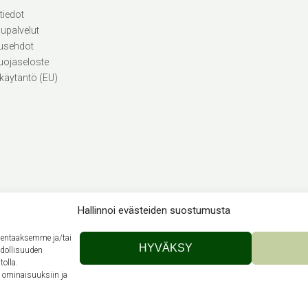
tiedot
lupalvelut
usehdot
uojaseloste
käytäntö (EU)
Hallinnoi evästeiden suostumusta
llentaaksemme ja/tai
Theme by
Out the Box
HYVÄKSY
hdollisuuden
tolla.
n ominaisuuksiin ja