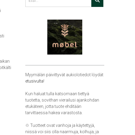
i
sti
paikan
itkälti
Myymälän päivittyvät aukiolotiedot löydät
etusivulta
!
Kun haluat tulla katsomaan tiettyä
tuotetta, sovithan vierailusi ajankohdan
etukäteen, jotta tuote ehditään
tarvittaessa hakea varastosta.
♲ Tuotteet ovat vanhoja ja käytettyjä,
niissä voi siis olla naarmuja, kolhuja, ja