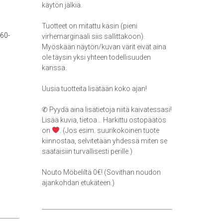
käytön jälkiä.
Tuotteet on mitattu käsin (pieni
60-
virhemarginaali siis sallittakoon).
Myöskään näytön/kuvan värit eivät aina
ole täysin yksi yhteen todellisuuden
kanssa.
Uusia tuotteita lisätään koko ajan!
✆ Pyydä aina lisätietoja niitä kaivatessasi!
Lisää kuvia, tietoa… Harkittu ostopäätös
on
. (Jos esim. suurikokoinen tuote
kiinnostaa, selvitetään yhdessä miten se
saataisiin turvallisesti perille.)
Nouto Möbeliltä 0€! (Sovithan noudon
ajankohdan etukäteen.)