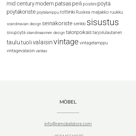
mid century modern
patsas
peili
pöytä
posliini
pöytäkoriste
rottinki
Ruskea maljakko
ruukku
pöytälamppu
sisustus
seinäkoriste
senkki
scandinavian design
talonpoikais
sivupöytä
tarjoilulautanen
skandinaavinen design
vintage
taulu
valaisin
tuoli
vintagelamppu
vintagevalaisin
värikäs
MÖBEL
info@remobelstore.com