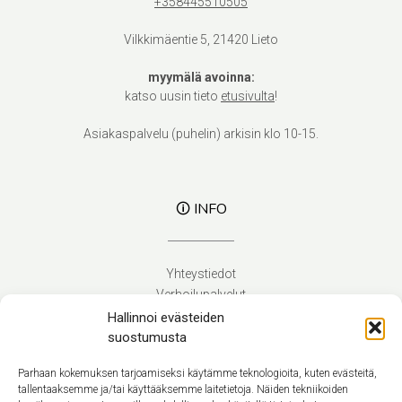
+358445510505
Vilkkimäentie 5, 21420 Lieto
myymälä avoinna:
katso uusin tieto
etusivulta
!
Asiakaspalvelu (puhelin) arkisin klo 10-15.
🛈 INFO
Yhteystiedot
Verhoilupalvelut
Toimitusehdot
Hallinnoi evästeiden
Tietosuojaseloste
suostumusta
Evästekäytäntö (EU)
Parhaan kokemuksen tarjoamiseksi käytämme teknologioita, kuten evästeitä,
tallentaaksemme ja/tai käyttääksemme laitetietoja. Näiden tekniikoiden