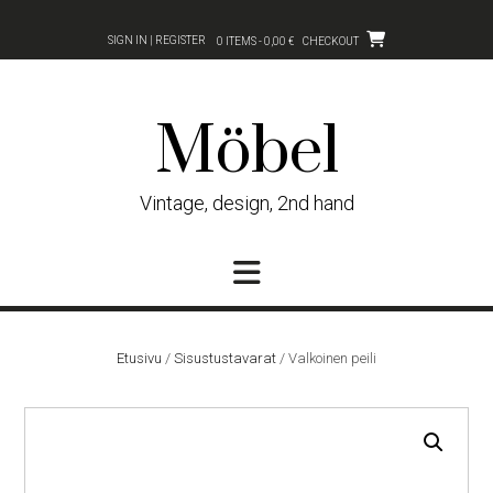
Skip
to
SIGN IN | REGISTER
0 ITEMS - 0,00 €
CHECKOUT
content
Möbel
Vintage, design, 2nd hand
Etusivu
/
Sisustustavarat
/ Valkoinen peili