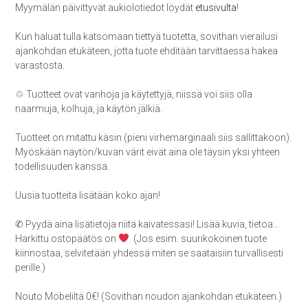
Myymälän päivittyvät aukiolotiedot löydät
etusivulta
!
Kun haluat tulla katsomaan tiettyä tuotetta, sovithan vierailusi
ajankohdan etukäteen, jotta tuote ehditään tarvittaessa hakea
varastosta.
♲ Tuotteet ovat vanhoja ja käytettyjä, niissä voi siis olla
naarmuja, kolhuja, ja käytön jälkiä.
Tuotteet on mitattu käsin (pieni virhemarginaali siis sallittakoon).
Myöskään näytön/kuvan värit eivät aina ole täysin yksi yhteen
todellisuuden kanssa.
Uusia tuotteita lisätään koko ajan!
✆ Pyydä aina lisätietoja niitä kaivatessasi! Lisää kuvia, tietoa…
Harkittu ostopäätös on
. (Jos esim. suurikokoinen tuote
kiinnostaa, selvitetään yhdessä miten se saataisiin turvallisesti
perille.)
Nouto Möbeliltä 0€! (Sovithan noudon ajankohdan etukäteen.)