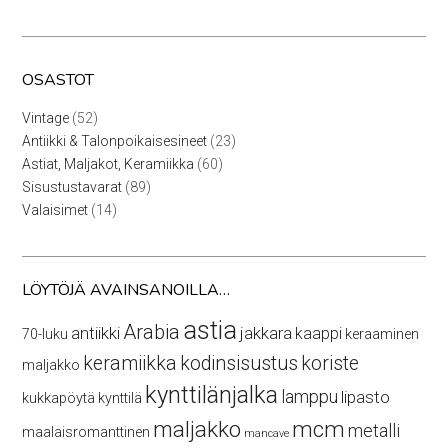
OSASTOT
52
Vintage
52
tuotetta
23
Antiikki & Talonpoikaisesineet
23
tuotetta
60
Astiat, Maljakot, Keramiikka
60
tuotetta
89
Sisustustavarat
89
tuotetta
14
Valaisimet
14
tuotetta
LÖYTÖJÄ AVAINSANOILLA…
astia
Arabia
antiikki
jakkara
kaappi
70-luku
keraaminen
keramiikka
kodinsisustus
koriste
maljakko
kynttilänjalka
lamppu
lipasto
kukkapöytä
kynttilä
maljakko
mcm
metalli
maalaisromanttinen
mancave