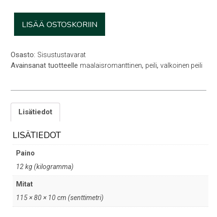
Valkoinen
LISÄÄ OSTOSKORIIN
peili
määrä
Osasto:
Sisustustavarat
Avainsanat tuotteelle
,
,
maalaisromanttinen
peili
valkoinen peili
Lisätiedot
LISÄTIEDOT
Paino
12 kg (kilogramma)
Mitat
115 × 80 × 10 cm (senttimetri)