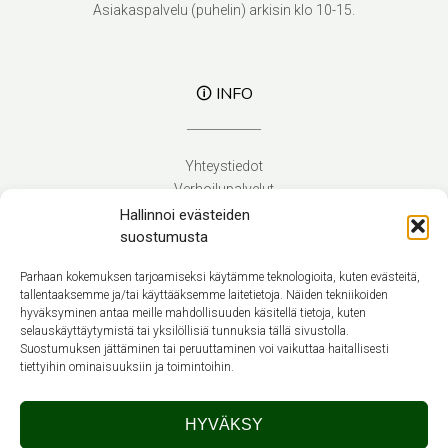
Asiakaspalvelu (puhelin) arkisin klo 10-15.
🛈 INFO
Yhteystiedot
Verhoilupalvelut
Toimitusehdot
Hallinnoi evästeiden
Tietosuojaseloste
suostumusta
Evästekäytäntö (EU)
Parhaan kokemuksen tarjoamiseksi käytämme teknologioita, kuten evästeitä,
tallentaaksemme ja/tai käyttääksemme laitetietoja. Näiden tekniikoiden
hyväksyminen antaa meille mahdollisuuden käsitellä tietoja, kuten
Suomi
selauskäyttäytymistä tai yksilöllisiä tunnuksia tällä sivustolla.
Suostumuksen jättäminen tai peruuttaminen voi vaikuttaa haitallisesti
tiettyihin ominaisuuksiin ja toimintoihin.
HYVÄKSY
Theme by
Out the Box