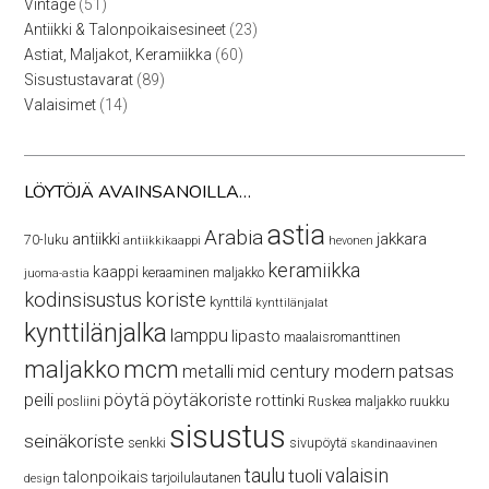
51
Vintage
51
tuotetta
23
Antiikki & Talonpoikaisesineet
23
tuotetta
60
Astiat, Maljakot, Keramiikka
60
tuotetta
89
Sisustustavarat
89
tuotetta
14
Valaisimet
14
tuotetta
LÖYTÖJÄ AVAINSANOILLA…
astia
Arabia
antiikki
jakkara
70-luku
antiikkikaappi
hevonen
keramiikka
kaappi
keraaminen maljakko
juoma-astia
kodinsisustus
koriste
kynttilä
kynttilänjalat
kynttilänjalka
lamppu
lipasto
maalaisromanttinen
maljakko
mcm
patsas
metalli
mid century modern
peili
pöytä
pöytäkoriste
rottinki
posliini
Ruskea maljakko
ruukku
sisustus
seinäkoriste
senkki
sivupöytä
skandinaavinen
taulu
valaisin
tuoli
talonpoikais
tarjoilulautanen
design