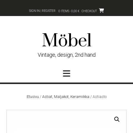
Skip
to
SIGN IN | REGISTER
0 ITEMS - 0,00 €
CHECKOUT
content
Möbel
Vintage, design, 2nd hand
Etusivu
/
Astiat, Maljakot, Keramiikka
/ Astiasto