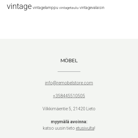
vintage
vintagelamppu
vintagevalaisin
vintagetaulu
MÖBEL
info@remobelstore.com
+358445510505
Vilkkimäentie 5, 21420 Lieto
myymälä avoinna:
katso uusin tieto
etusivulta
!