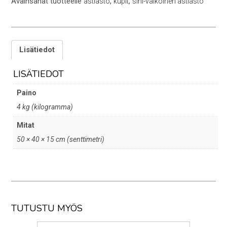
Avainsanat tuotteelle
,
,
astiasto
kupit
sini-valkoinen astiasto
Lisätiedot
LISÄTIEDOT
Paino
4 kg (kilogramma)
Mitat
50 × 40 × 15 cm (senttimetri)
TUTUSTU MYÖS