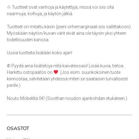
♲ Tuotteet ovat vanhoja ja käytettyjä, niissä voi siis olla
naarmuja, kolhuja, ja käytön jälkiä.
Tuotteet on mitattu käsin (pieni virhemarginaali siis sallittakoon).
Myöskään näytön/kuvan värit eivät aina ole täysin yksi yhteen
todellisuuden kanssa.
Uusia tuotteita lisätään koko ajan!
✆ Pyydä aina lisätietoja niitä kaivatessasi! Lisää kuvia, tietoa…
Harkittu ostopäätös on
. (Jos esim. suurikokoinen tuote
kiinnostaa, selvitetään yhdessä miten se saataisiin turvallisesti
perille.)
Nouto Möbeliltä 0€! (Sovithan noudon ajankohdan etukäteen.)
OSASTOT