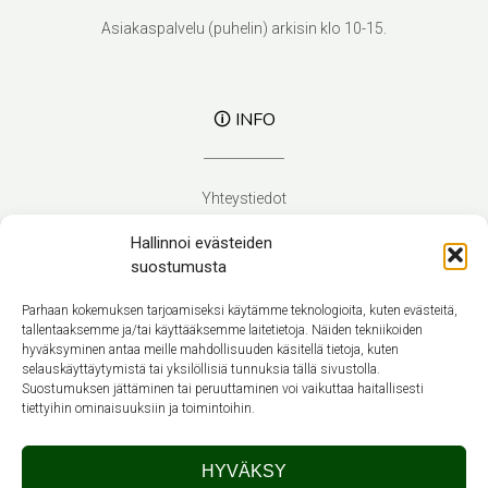
Asiakaspalvelu (puhelin) arkisin klo 10-15.
🛈 INFO
Yhteystiedot
Verhoilupalvelut
Hallinnoi evästeiden
Toimitusehdot
suostumusta
Tietosuojaseloste
Evästekäytäntö (EU)
Parhaan kokemuksen tarjoamiseksi käytämme teknologioita, kuten evästeitä,
tallentaaksemme ja/tai käyttääksemme laitetietoja. Näiden tekniikoiden
hyväksyminen antaa meille mahdollisuuden käsitellä tietoja, kuten
Suomi
selauskäyttäytymistä tai yksilöllisiä tunnuksia tällä sivustolla.
Suostumuksen jättäminen tai peruuttaminen voi vaikuttaa haitallisesti
tiettyihin ominaisuuksiin ja toimintoihin.
HYVÄKSY