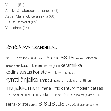
51
Vintage
51
tuotetta
23
Antiikki & Talonpoikaisesineet
23
tuotetta
60
Astiat, Maljakot, Keramiikka
60
tuotetta
89
Sisustustavarat
89
tuotetta
14
Valaisimet
14
tuotetta
LÖYTÖJÄ AVAINSANOILLA…
astia
Arabia
antiikki
jakkara
70-luku
antiikkikaappi
hevonen
keramiikka
kaappi
keraaminen maljakko
juoma-astia
kodinsisustus
koriste
kynttilä
kynttilänjalat
kynttilänjalka
lamppu
lipasto
maalaisromanttinen
maljakko
mcm
patsas
metalli
mid century modern
peili
pöytä
pöytäkoriste
rottinki
posliini
Ruskea maljakko
ruukku
sisustus
seinäkoriste
senkki
sivupöytä
skandinaavinen