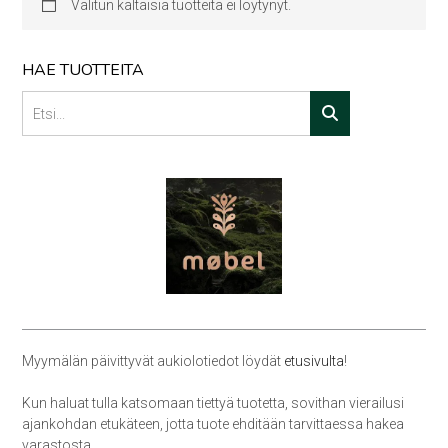
Valitun kaltaisia tuotteita ei löytynyt.
HAE TUOTTEITA
Myymälän päivittyvät aukiolotiedot löydät
etusivulta
!
Kun haluat tulla katsomaan tiettyä tuotetta, sovithan vierailusi
ajankohdan etukäteen, jotta tuote ehditään tarvittaessa hakea
varastosta.