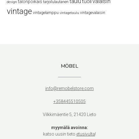
taulu
valaisin
tuoli
talonpoikais
tarjoilulautanen
design
vintage
vintagelamppu
vintagevalaisin
vintagetaulu
MÖBEL
info@remobelstore.com
+358445510505
Vilkkimäentie 5, 21420 Lieto
myymälä avoinna:
katso uusin tieto
etusivulta
!