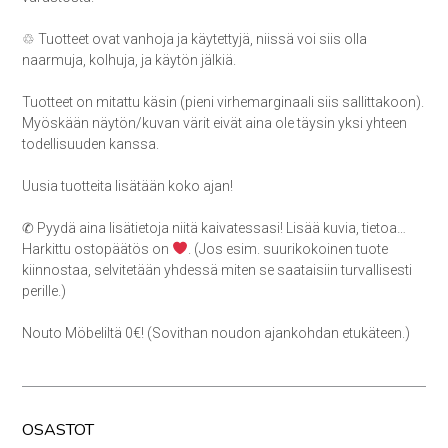
♲ Tuotteet ovat vanhoja ja käytettyjä, niissä voi siis olla
naarmuja, kolhuja, ja käytön jälkiä.
Tuotteet on mitattu käsin (pieni virhemarginaali siis sallittakoon).
Myöskään näytön/kuvan värit eivät aina ole täysin yksi yhteen
todellisuuden kanssa.
Uusia tuotteita lisätään koko ajan!
✆ Pyydä aina lisätietoja niitä kaivatessasi! Lisää kuvia, tietoa…
Harkittu ostopäätös on
. (Jos esim. suurikokoinen tuote
kiinnostaa, selvitetään yhdessä miten se saataisiin turvallisesti
perille.)
Nouto Möbeliltä 0€! (Sovithan noudon ajankohdan etukäteen.)
OSASTOT