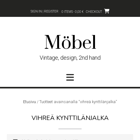
Skip
to
SIGN IN | REGISTER
0 ITEMS - 0,00 €
CHECKOUT
content
Möbel
Vintage, design, 2nd hand
Etusivu
/ Tuotteet avainsanalla “vihreä kynttilänjalka”
VIHREÄ KYNTTILÄNJALKA