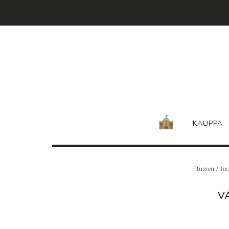
Skip
to
content
KAUPPA
Etusivu
/ Tuo
V