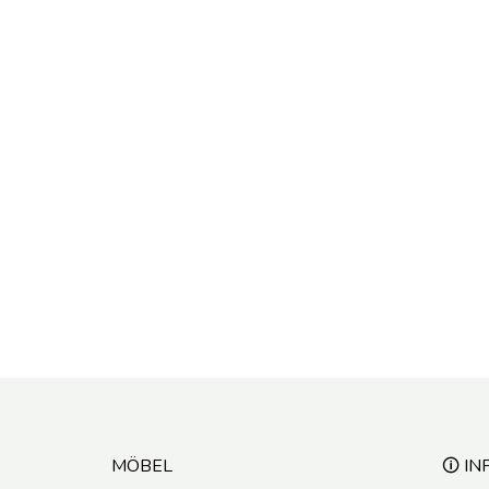
MÖBEL
🛈 IN