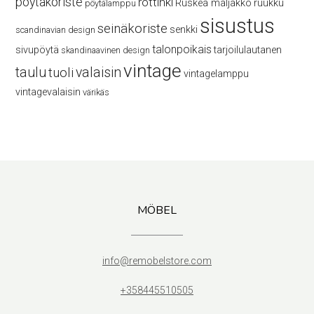
pöytäkoriste
rottinki
Ruskea maljakko
ruukku
pöytälamppu
sisustus
seinäkoriste
senkki
scandinavian design
talonpoikais
sivupöytä
tarjoilulautanen
skandinaavinen design
vintage
taulu
valaisin
tuoli
vintagelamppu
vintagevalaisin
värikäs
MÖBEL
info@remobelstore.com
+358445510505