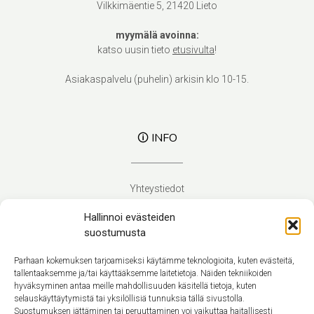
Vilkkimäentie 5, 21420 Lieto
myymälä avoinna:
katso uusin tieto
etusivulta
!
Asiakaspalvelu (puhelin) arkisin klo 10-15.
🛈 INFO
Yhteystiedot
Verhoilupalvelut
Hallinnoi evästeiden
Toimitusehdot
suostumusta
Tietosuojaseloste
Evästekäytäntö (EU)
Parhaan kokemuksen tarjoamiseksi käytämme teknologioita, kuten evästeitä,
tallentaaksemme ja/tai käyttääksemme laitetietoja. Näiden tekniikoiden
hyväksyminen antaa meille mahdollisuuden käsitellä tietoja, kuten
Suomi
selauskäyttäytymistä tai yksilöllisiä tunnuksia tällä sivustolla.
Suostumuksen jättäminen tai peruuttaminen voi vaikuttaa haitallisesti