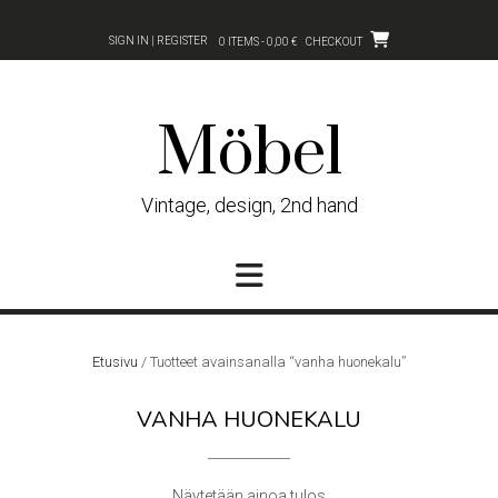
Skip
to
SIGN IN | REGISTER
0 ITEMS - 0,00 €
CHECKOUT
content
Möbel
Vintage, design, 2nd hand
Etusivu
/ Tuotteet avainsanalla “vanha huonekalu”
VANHA HUONEKALU
Näytetään ainoa tulos