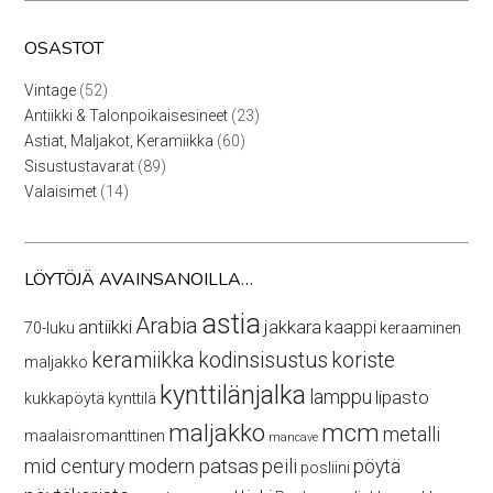
OSASTOT
52
Vintage
52
tuotetta
23
Antiikki & Talonpoikaisesineet
23
tuotetta
60
Astiat, Maljakot, Keramiikka
60
tuotetta
89
Sisustustavarat
89
tuotetta
14
Valaisimet
14
tuotetta
LÖYTÖJÄ AVAINSANOILLA…
astia
Arabia
antiikki
jakkara
kaappi
70-luku
keraaminen
keramiikka
kodinsisustus
koriste
maljakko
kynttilänjalka
lamppu
lipasto
kukkapöytä
kynttilä
maljakko
mcm
metalli
maalaisromanttinen
mancave
mid century modern
patsas
peili
pöytä
posliini