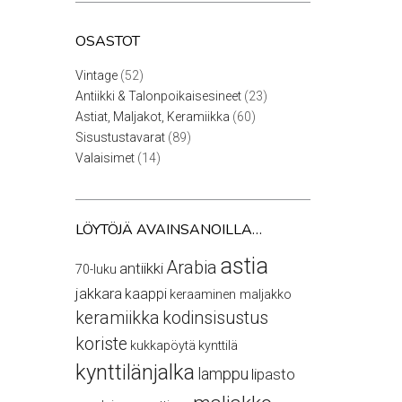
OSASTOT
52
Vintage
52
tuotetta
23
Antiikki & Talonpoikaisesineet
23
tuotetta
60
Astiat, Maljakot, Keramiikka
60
tuotetta
89
Sisustustavarat
89
tuotetta
14
Valaisimet
14
tuotetta
LÖYTÖJÄ AVAINSANOILLA…
astia
Arabia
antiikki
70-luku
jakkara
kaappi
keraaminen maljakko
keramiikka
kodinsisustus
koriste
kukkapöytä
kynttilä
kynttilänjalka
lamppu
lipasto