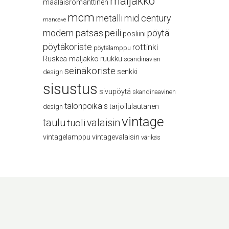
maljakko
maalaisromanttinen
mcm
metalli
mid century
mancave
modern
patsas
peili
pöytä
posliini
pöytäkoriste
rottinki
pöytälamppu
Ruskea maljakko
ruukku
scandinavian
seinäkoriste
senkki
design
sisustus
sivupöytä
skandinaavinen
talonpoikais
tarjoilulautanen
design
vintage
taulu
valaisin
tuoli
vintagelamppu
vintagevalaisin
värikäs