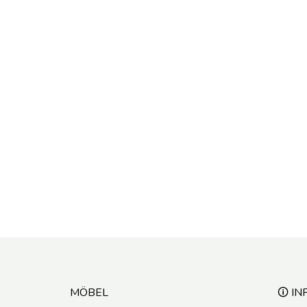
MÖBEL
🛈 IN