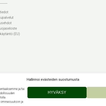
tiedot
lupalvelut
usehdot
uojaseloste
käytäntö (EU)
Hallinnoi evästeiden suostumusta
llentaaksemme ja/tai
Theme by
Out the Box
HYVÄKSY
hdollisuuden
tolla.
n ominaisuuksiin ja