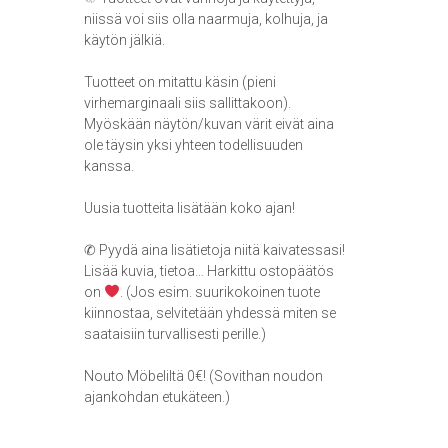
niissä voi siis olla naarmuja, kolhuja, ja
käytön jälkiä.
Tuotteet on mitattu käsin (pieni
virhemarginaali siis sallittakoon).
Myöskään näytön/kuvan värit eivät aina
ole täysin yksi yhteen todellisuuden
kanssa.
Uusia tuotteita lisätään koko ajan!
✆ Pyydä aina lisätietoja niitä kaivatessasi!
Lisää kuvia, tietoa… Harkittu ostopäätös
on
. (Jos esim. suurikokoinen tuote
kiinnostaa, selvitetään yhdessä miten se
saataisiin turvallisesti perille.)
Nouto Möbeliltä 0€! (Sovithan noudon
ajankohdan etukäteen.)