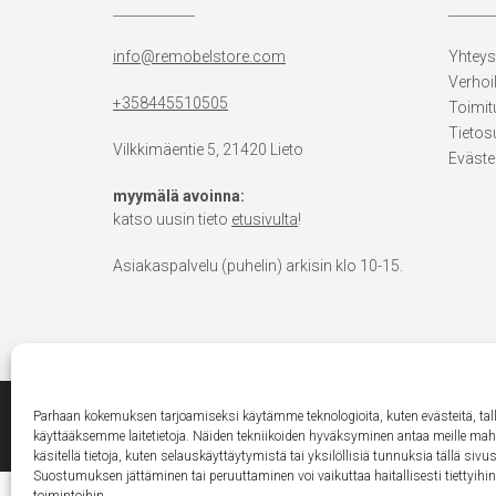
info@remobelstore.com
Yhteys
Verhoi
+358445510505
Toimit
Tietos
Vilkkimäentie 5, 21420 Lieto
Eväste
myymälä avoinna:
katso uusin tieto
etusivulta
!
Asiakaspalvelu (puhelin) arkisin klo 10-15.
Parhaan kokemuksen tarjoamiseksi käytämme teknologioita, kuten evästeitä, ta
käyttääksemme laitetietoja. Näiden tekniikoiden hyväksyminen antaa meille ma
käsitellä tietoja, kuten selauskäyttäytymistä tai yksilöllisiä tunnuksia tällä sivus
Suostumuksen jättäminen tai peruuttaminen voi vaikuttaa haitallisesti tiettyihi