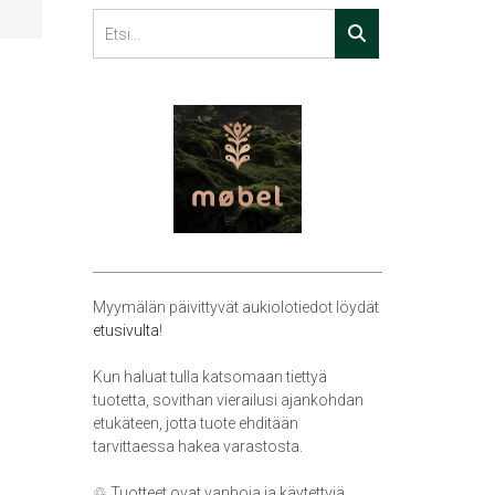
Myymälän päivittyvät aukiolotiedot löydät
etusivulta
!
Kun haluat tulla katsomaan tiettyä
tuotetta, sovithan vierailusi ajankohdan
etukäteen, jotta tuote ehditään
tarvittaessa hakea varastosta.
♲ Tuotteet ovat vanhoja ja käytettyjä,