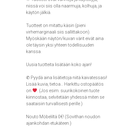
niissä voi siis olla naarmuja, kolhuja, ja
käytön jälkiä.
Tuotteet on mitattu käsin (pieni
virhemarginaali siis sallittakoon).
Myöskään näytön/kuvan värit eivät aina
ole täysin yksi yhteen todellisuuden
kanssa.
Uusia tuotteita lisätään koko ajan!
✆ Pyydä aina lisätietoja niitä kaivatessasi!
Lisää kuvia, tietoa… Harkittu ostopäätös
on
. (Jos esim. suurikokoinen tuote
kiinnostaa, selvitetään yhdessä miten se
saataisiin turvallisesti perille.)
Nouto Möbeliltä 0€! (Sovithan noudon
ajankohdan etukäteen.)