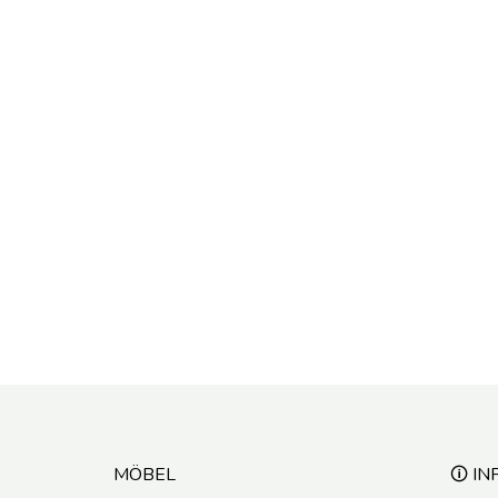
MÖBEL
🛈 IN