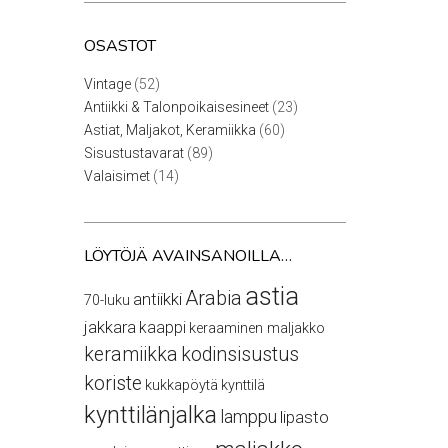
OSASTOT
52
Vintage
52
tuotetta
23
Antiikki & Talonpoikaisesineet
23
tuotetta
60
Astiat, Maljakot, Keramiikka
60
tuotetta
89
Sisustustavarat
89
tuotetta
14
Valaisimet
14
tuotetta
LÖYTÖJÄ AVAINSANOILLA…
astia
Arabia
antiikki
70-luku
jakkara
kaappi
keraaminen maljakko
keramiikka
kodinsisustus
koriste
kukkapöytä
kynttilä
kynttilänjalka
lamppu
lipasto