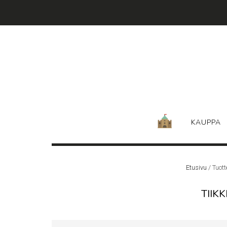
Skip
to
content
KAUPPA
Etusivu
/ Tuott
TIIK