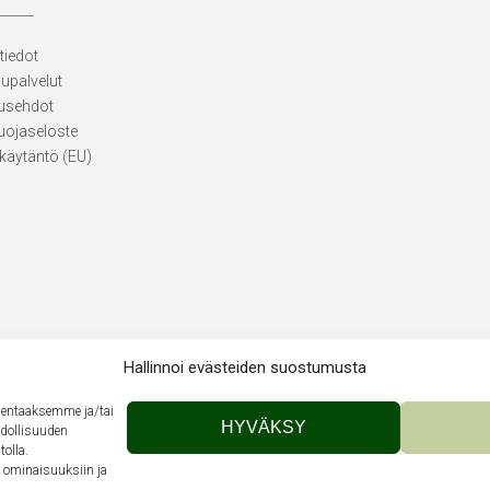
tiedot
lupalvelut
usehdot
uojaseloste
käytäntö (EU)
Hallinnoi evästeiden suostumusta
llentaaksemme ja/tai
Theme by
Out the Box
HYVÄKSY
hdollisuuden
tolla.
n ominaisuuksiin ja