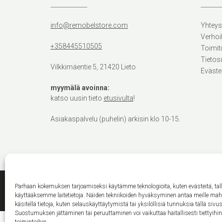
info@remobelstore.com
Yhteys
Verhoi
+358445510505
Toimit
Tietos
Vilkkimäentie 5, 21420 Lieto
Eväste
myymälä avoinna:
katso uusin tieto
etusivulta
!
Asiakaspalvelu (puhelin) arkisin klo 10-15.
Parhaan kokemuksen tarjoamiseksi käytämme teknologioita, kuten evästeitä, ta
käyttääksemme laitetietoja. Näiden tekniikoiden hyväksyminen antaa meille ma
käsitellä tietoja, kuten selauskäyttäytymistä tai yksilöllisiä tunnuksia tällä sivus
Suostumuksen jättäminen tai peruuttaminen voi vaikuttaa haitallisesti tiettyihi