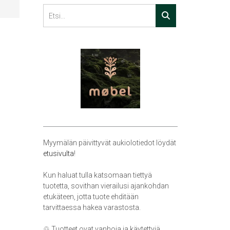
Myymälän päivittyvät aukiolotiedot löydät
etusivulta
!
Kun haluat tulla katsomaan tiettyä
tuotetta, sovithan vierailusi ajankohdan
etukäteen, jotta tuote ehditään
tarvittaessa hakea varastosta.
♲ Tuotteet ovat vanhoja ja käytettyjä,