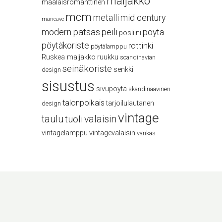
maljakko
maalaisromanttinen
mcm
metalli
mid century
mancave
modern
patsas
peili
pöytä
posliini
pöytäkoriste
rottinki
pöytälamppu
Ruskea maljakko
ruukku
scandinavian
seinäkoriste
senkki
design
sisustus
sivupöytä
skandinaavinen
talonpoikais
tarjoilulautanen
design
vintage
taulu
valaisin
tuoli
vintagelamppu
vintagevalaisin
värikäs