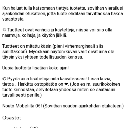
Kun haluat tulla katsomaan tiettyä tuotetta, sovithan vierailusi
ajankohdan etukäteen, jotta tuote ehditään tarvittaessa hakea
varastosta.
♲ Tuotteet ovat vanhoja ja käytettyjä, niissä voi siis olla
naarmuja, kolhuja, ja käytön jälkiä.
Tuotteet on mitattu käsin (pieni virhemarginaali siis
sallittakoon). Myöskään näytön/kuvan värit eivät aina ole
täysin yksi yhteen todellisuuden kanssa.
Uusia tuotteita lisätään koko ajan!
✆ Pyydä aina lisätietoja niitä kaivatessasi! Lisää kuvia,
tietoa… Harkittu ostopäätös on ❤. (Jos esim. suurikokoinen
tuote kiinnostaa, selvitetään yhdessä miten se saataisiin
turvallisesti perille.)
Nouto Möbeliltä 0€! (Sovithan noudon ajankohdan etukäteen.)
Osastot