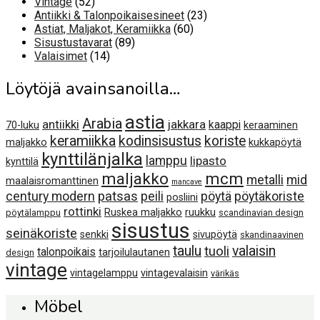
52
Vintage
52
tuotetta
23
Antiikki & Talonpoikaisesineet
23
60
tuotetta
Astiat, Maljakot, Keramiikka
60
89
tuotetta
Sisustustavarat
89
14
tuotetta
Valaisimet
14
tuotetta
Löytöjä avainsanoilla…
astia
Arabia
antiikki
jakkara
kaappi
70-luku
keraaminen
keramiikka
kodinsisustus
koriste
maljakko
kukkapöytä
kynttilänjalka
lamppu
lipasto
kynttilä
maljakko
mcm
metalli
mid
maalaisromanttinen
mancave
century modern
patsas
peili
pöytä
pöytäkoriste
posliini
rottinki
Ruskea maljakko
ruukku
pöytälamppu
scandinavian design
sisustus
seinäkoriste
senkki
sivupöytä
skandinaavinen
taulu
valaisin
tuoli
talonpoikais
tarjoilulautanen
design
vintage
vintagelamppu
vintagevalaisin
värikäs
Möbel