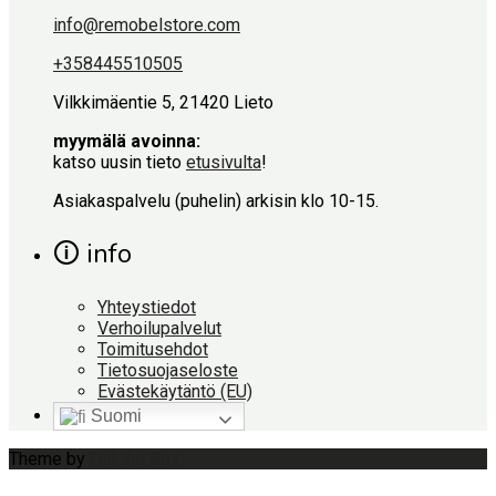
info@remobelstore.com
+358445510505
Vilkkimäentie 5, 21420 Lieto
myymälä avoinna:
katso uusin tieto
etusivulta
!
Asiakaspalvelu (puhelin) arkisin klo 10-15.
🛈 info
Yhteystiedot
Verhoilupalvelut
Toimitusehdot
Tietosuojaseloste
Evästekäytäntö (EU)
Suomi
Theme by
Out the Box