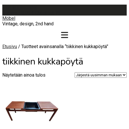
Skip
Sign In | Register
to
0 items - 0,00 €
Checkout
content
Möbel
Vintage, design, 2nd hand
Etusivu
/ Tuotteet avainsanalla “tiikkinen kukkapöytä”
tiikkinen kukkapöytä
Näytetään ainoa tulos