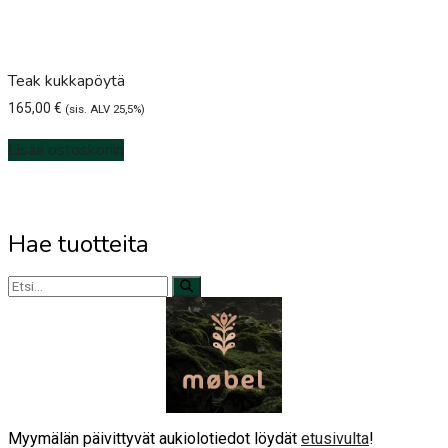
Teak kukkapöytä
165,00
€
(sis. ALV 25,5%)
Lisää ostoskoriin
Hae tuotteita
Myymälän päivittyvät aukiolotiedot löydät
etusivulta
!