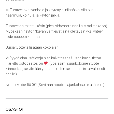
♲ Tuotteet ovat vanhoja ja käytettyjä, niissä voi siis olla
naarmuja, kolhuja, ja käytön jälkiä.
Tuotteet on mitattu käsin (pieni virhemarginaali siis sallittakoon).
Myöskään näytön/kuvan värit eivät aina ole täysin yksi yhteen
todellisuuden kanssa.
Uusia tuotteita lisätään koko ajan!
✆ Pyydä aina lisätietoja niitä kaivatessasi! Lisää kuvia, tietoa…
Harkittu ostopäätös on
. (Jos esim. suurikokoinen tuote
kiinnostaa, selvitetään yhdessä miten se saataisiin turvallisesti
perille.)
Nouto Möbeliltä 0€! (Sovithan noudon ajankohdan etukäteen.)
OSASTOT