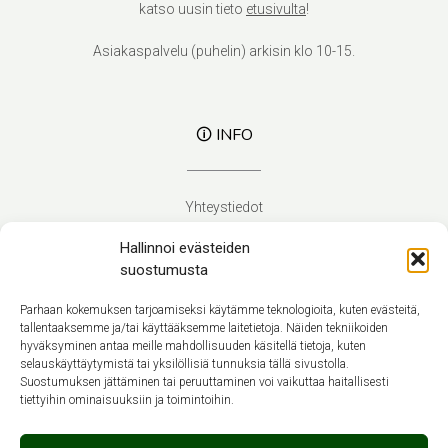
katso uusin tieto
etusivulta
!
Asiakaspalvelu (puhelin) arkisin klo 10-15.
🛈 INFO
Yhteystiedot
Verhoilupalvelut
Hallinnoi evästeiden
Toimitusehdot
suostumusta
Tietosuojaseloste
Evästekäytäntö (EU)
Parhaan kokemuksen tarjoamiseksi käytämme teknologioita, kuten evästeitä,
tallentaaksemme ja/tai käyttääksemme laitetietoja. Näiden tekniikoiden
hyväksyminen antaa meille mahdollisuuden käsitellä tietoja, kuten
Suomi
selauskäyttäytymistä tai yksilöllisiä tunnuksia tällä sivustolla.
Suostumuksen jättäminen tai peruuttaminen voi vaikuttaa haitallisesti
tiettyihin ominaisuuksiin ja toimintoihin.