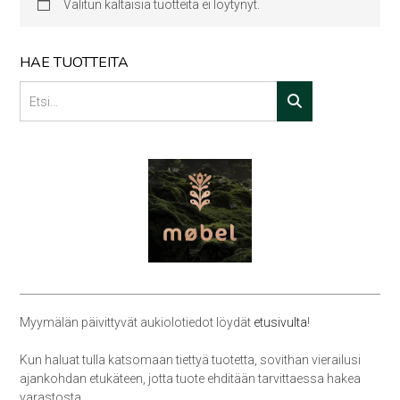
Valitun kaltaisia tuotteita ei löytynyt.
HAE TUOTTEITA
Myymälän päivittyvät aukiolotiedot löydät
etusivulta
!
Kun haluat tulla katsomaan tiettyä tuotetta, sovithan vierailusi
ajankohdan etukäteen, jotta tuote ehditään tarvittaessa hakea
varastosta.