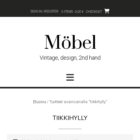
Skip
to
SIGN IN | REGISTER
0 ITEMS - 0,00 €
CHECKOUT
content
Möbel
Vintage, design, 2nd hand
Etusivu
/ Tuotteet avainsanalla “tiikkihylly”
TIIKKIHYLLY