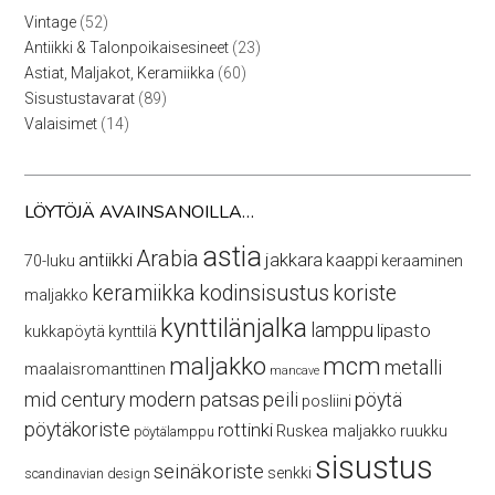
52
Vintage
52
tuotetta
23
Antiikki & Talonpoikaisesineet
23
tuotetta
60
Astiat, Maljakot, Keramiikka
60
tuotetta
89
Sisustustavarat
89
tuotetta
14
Valaisimet
14
tuotetta
LÖYTÖJÄ AVAINSANOILLA…
astia
Arabia
antiikki
jakkara
kaappi
70-luku
keraaminen
keramiikka
kodinsisustus
koriste
maljakko
kynttilänjalka
lamppu
lipasto
kukkapöytä
kynttilä
maljakko
mcm
metalli
maalaisromanttinen
mancave
mid century modern
patsas
peili
pöytä
posliini
pöytäkoriste
rottinki
Ruskea maljakko
ruukku
pöytälamppu
sisustus
seinäkoriste
senkki
scandinavian design