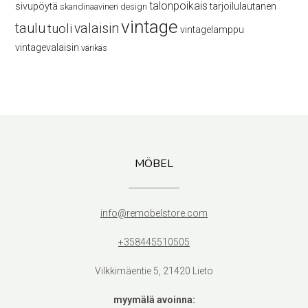
talonpoikais
sivupöytä
tarjoilulautanen
skandinaavinen design
vintage
taulu
valaisin
tuoli
vintagelamppu
vintagevalaisin
värikäs
MÖBEL
info@remobelstore.com
+358445510505
Vilkkimäentie 5, 21420 Lieto
myymälä avoinna: