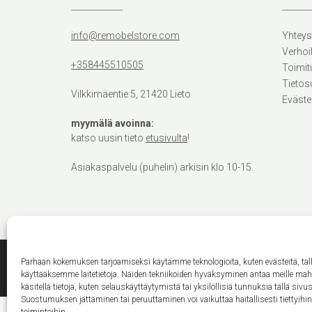
info@remobelstore.com
Yhteys
Verhoi
+358445510505
Toimit
Tietos
Vilkkimäentie 5, 21420 Lieto
Eväste
myymälä avoinna:
katso uusin tieto
etusivulta
!
Asiakaspalvelu (puhelin) arkisin klo 10-15.
Parhaan kokemuksen tarjoamiseksi käytämme teknologioita, kuten evästeitä, ta
käyttääksemme laitetietoja. Näiden tekniikoiden hyväksyminen antaa meille ma
käsitellä tietoja, kuten selauskäyttäytymistä tai yksilöllisiä tunnuksia tällä sivus
Suostumuksen jättäminen tai peruuttaminen voi vaikuttaa haitallisesti tiettyihi