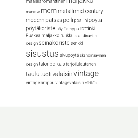
maljakko
maalaisromanttinen
mcm
metalli
mid century
mancave
modern
patsas
peili
pöytä
posliini
pöytäkoriste
rottinki
pöytälamppu
Ruskea maljakko
ruukku
scandinavian
seinäkoriste
senkki
design
sisustus
sivupöytä
skandinaavinen
talonpoikais
tarjoilulautanen
design
vintage
taulu
valaisin
tuoli
vintagelamppu
vintagevalaisin
värikäs