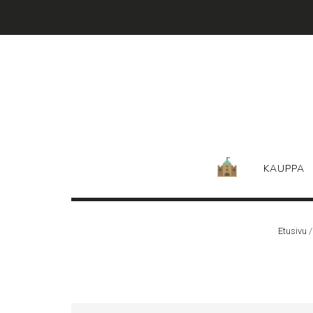
Skip
to
content
KAUPPA
Etusivu
/