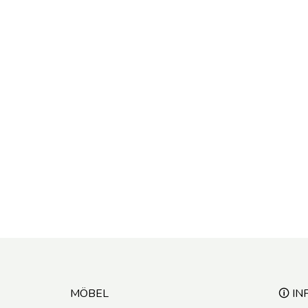
MÖBEL
🛈 IN