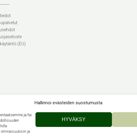
tiedot
lupalvelut
usehdot
uojaseloste
käytäntö (EU)
Hallinnoi evästeiden suostumusta
llentaaksemme ja/tai
Theme by
Out the Box
HYVÄKSY
hdollisuuden
tolla.
n ominaisuuksiin ja