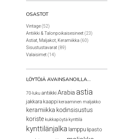
OSASTOT
52
Vintage
52
tuotetta
23
Antiikki & Talonpoikaisesineet
23
tuotetta
60
Astiat, Maljakot, Keramiikka
60
tuotetta
89
Sisustustavarat
89
tuotetta
14
Valaisimet
14
tuotetta
LÖYTÖJÄ AVAINSANOILLA…
astia
Arabia
antiikki
70-luku
jakkara
kaappi
keraaminen maljakko
keramiikka
kodinsisustus
koriste
kukkapöytä
kynttilä
kynttilänjalka
lamppu
lipasto