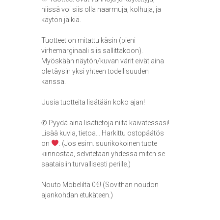
niissä voi siis olla naarmuja, kolhuja, ja
käytön jälkiä.
Tuotteet on mitattu käsin (pieni
virhemarginaali siis sallittakoon).
Myöskään näytön/kuvan värit eivät aina
ole täysin yksi yhteen todellisuuden
kanssa.
Uusia tuotteita lisätään koko ajan!
✆ Pyydä aina lisätietoja niitä kaivatessasi!
Lisää kuvia, tietoa… Harkittu ostopäätös
on
. (Jos esim. suurikokoinen tuote
kiinnostaa, selvitetään yhdessä miten se
saataisiin turvallisesti perille.)
Nouto Möbeliltä 0€! (Sovithan noudon
ajankohdan etukäteen.)