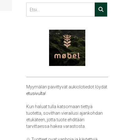
Myymälän päivittyvät aukiolotiedot löydät
etusivulta
!
Kun haluat tulla katsomaan tiettyä
tuotetta, sovithan vierailusi ajankohdan
etukäteen, jotta tuote ehditään
tarvittaessa hakea varastosta.
♲ Tuotteet ovat vanhoja ja käytettyjä,