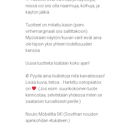
niissä voi siis olla naarmuja, kolhuja, ja
käytön jälkiä.
Tuotteet on mitattu käsin (pieni
virhemarginaali siis sallittakoon).
Myöskään näytön/kuvan värit eivät aina
ole täysin yksi yhteen todellisuuden
kanssa.
Uusia tuotteita lisätään koko ajan!
✆ Pyydä aina lisätietoja niitä kaivatessasi!
Lisää kuvia, tietoa… Harkittu ostopäätös
on
. (Jos esim. suurikokoinen tuote
kiinnostaa, selvitetään yhdessä miten se
saataisiin turvallisesti perille.)
Nouto Möbeliltä 0€! (Sovithan noudon
ajankohdan etukäteen.)