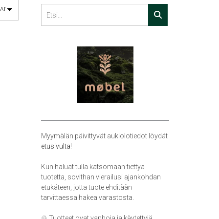
Myymälän päivittyvät aukiolotiedot löydät
etusivulta
!
Kun haluat tulla katsomaan tiettyä
tuotetta, sovithan vierailusi ajankohdan
etukäteen, jotta tuote ehditään
tarvittaessa hakea varastosta.
♲ Tuotteet ovat vanhoja ja käytettyjä,