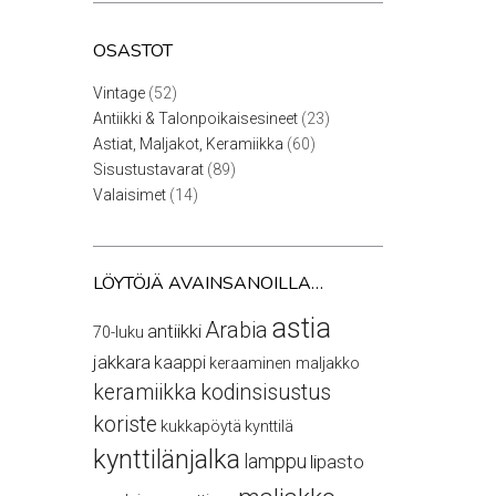
OSASTOT
52
Vintage
52
tuotetta
23
Antiikki & Talonpoikaisesineet
23
tuotetta
60
Astiat, Maljakot, Keramiikka
60
tuotetta
89
Sisustustavarat
89
tuotetta
14
Valaisimet
14
tuotetta
LÖYTÖJÄ AVAINSANOILLA…
astia
Arabia
antiikki
70-luku
jakkara
kaappi
keraaminen maljakko
keramiikka
kodinsisustus
koriste
kukkapöytä
kynttilä
kynttilänjalka
lamppu
lipasto