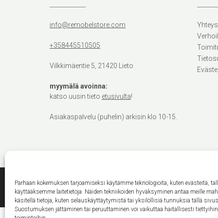
info@remobelstore.com
Yhteys
Verhoi
+358445510505
Toimit
Tietos
Vilkkimäentie 5, 21420 Lieto
Eväste
myymälä avoinna:
katso uusin tieto
etusivulta
!
Asiakaspalvelu (puhelin) arkisin klo 10-15.
Parhaan kokemuksen tarjoamiseksi käytämme teknologioita, kuten evästeitä, ta
käyttääksemme laitetietoja. Näiden tekniikoiden hyväksyminen antaa meille ma
käsitellä tietoja, kuten selauskäyttäytymistä tai yksilöllisiä tunnuksia tällä sivus
Suostumuksen jättäminen tai peruuttaminen voi vaikuttaa haitallisesti tiettyihi