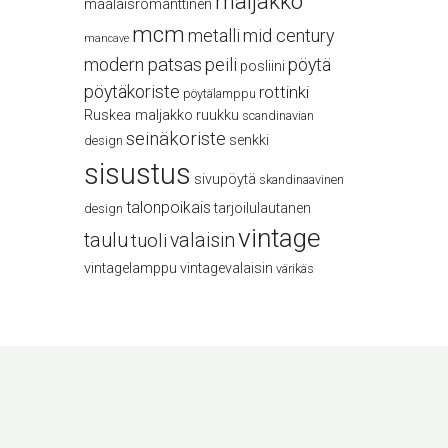
maljakko
maalaisromanttinen
mcm
metalli
mid century
mancave
modern
patsas
peili
pöytä
posliini
pöytäkoriste
rottinki
pöytälamppu
Ruskea maljakko
ruukku
scandinavian
seinäkoriste
senkki
design
sisustus
sivupöytä
skandinaavinen
talonpoikais
tarjoilulautanen
design
vintage
taulu
valaisin
tuoli
vintagelamppu
vintagevalaisin
värikäs