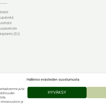
tiedot
lupalvelut
usehdot
uojaseloste
käytäntö (EU)
Hallinnoi evästeiden suostumusta
llentaaksemme ja/tai
Theme by
Out the Box
HYVÄKSY
hdollisuuden
tolla.
n ominaisuuksiin ja