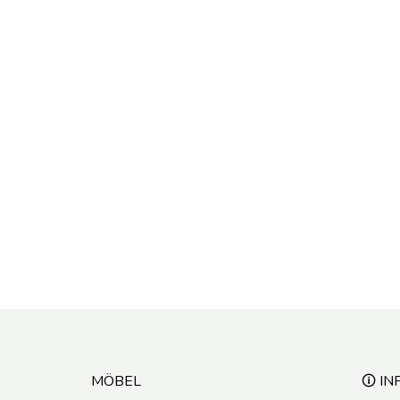
MÖBEL
🛈 IN