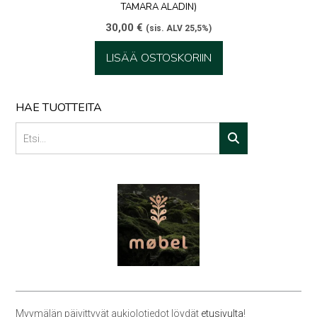
TAMARA ALADIN)
30,00
€
(sis. ALV 25,5%)
LISÄÄ OSTOSKORIIN
HAE TUOTTEITA
Myymälän päivittyvät aukiolotiedot löydät
etusivulta
!