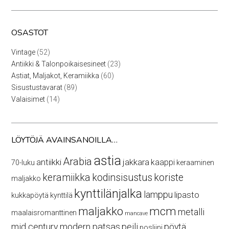
OSASTOT
52
Vintage
52
tuotetta
23
Antiikki & Talonpoikaisesineet
23
tuotetta
60
Astiat, Maljakot, Keramiikka
60
tuotetta
89
Sisustustavarat
89
tuotetta
14
Valaisimet
14
tuotetta
LÖYTÖJÄ AVAINSANOILLA…
astia
Arabia
antiikki
jakkara
kaappi
70-luku
keraaminen
keramiikka
kodinsisustus
koriste
maljakko
kynttilänjalka
lamppu
lipasto
kukkapöytä
kynttilä
maljakko
mcm
metalli
maalaisromanttinen
mancave
mid century modern
patsas
peili
pöytä
posliini