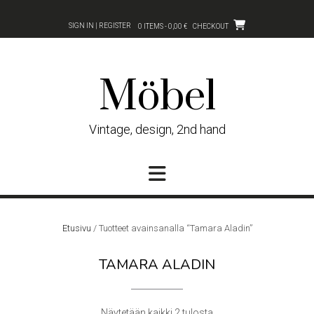
Skip
to
SIGN IN | REGISTER
0 ITEMS - 0,00 €
CHECKOUT
content
Möbel
Vintage, design, 2nd hand
Etusivu
/ Tuotteet avainsanalla “Tamara Aladin”
TAMARA ALADIN
Sorted
Näytetään kaikki 2 tulosta