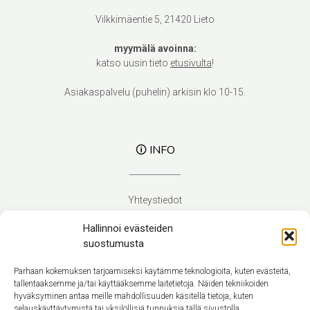
Vilkkimäentie 5, 21420 Lieto
myymälä avoinna:
katso uusin tieto
etusivulta
!
Asiakaspalvelu (puhelin) arkisin klo 10-15.
🛈 INFO
Yhteystiedot
Verhoilupalvelut
Hallinnoi evästeiden
Toimitusehdot
suostumusta
Tietosuojaseloste
Evästekäytäntö (EU)
Parhaan kokemuksen tarjoamiseksi käytämme teknologioita, kuten evästeitä,
tallentaaksemme ja/tai käyttääksemme laitetietoja. Näiden tekniikoiden
hyväksyminen antaa meille mahdollisuuden käsitellä tietoja, kuten
Suomi
selauskäyttäytymistä tai yksilöllisiä tunnuksia tällä sivustolla.