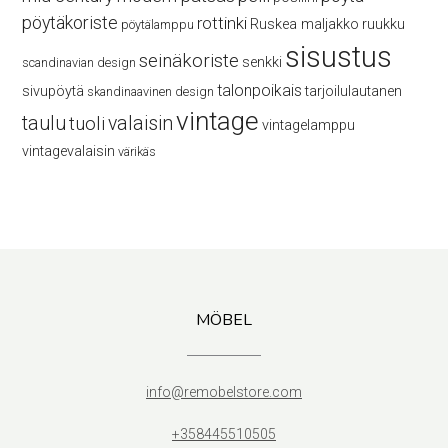
pöytäkoriste
rottinki
Ruskea maljakko
ruukku
pöytälamppu
sisustus
seinäkoriste
senkki
scandinavian design
talonpoikais
sivupöytä
tarjoilulautanen
skandinaavinen design
vintage
taulu
valaisin
tuoli
vintagelamppu
vintagevalaisin
värikäs
MÖBEL
info@remobelstore.com
+358445510505