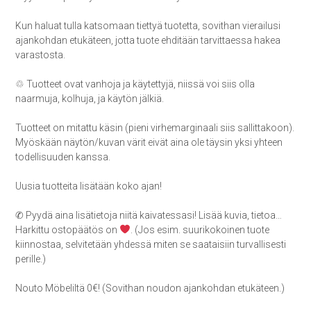
Kun haluat tulla katsomaan tiettyä tuotetta, sovithan vierailusi
ajankohdan etukäteen, jotta tuote ehditään tarvittaessa hakea
varastosta.
♲ Tuotteet ovat vanhoja ja käytettyjä, niissä voi siis olla
naarmuja, kolhuja, ja käytön jälkiä.
Tuotteet on mitattu käsin (pieni virhemarginaali siis sallittakoon).
Myöskään näytön/kuvan värit eivät aina ole täysin yksi yhteen
todellisuuden kanssa.
Uusia tuotteita lisätään koko ajan!
✆ Pyydä aina lisätietoja niitä kaivatessasi! Lisää kuvia, tietoa…
Harkittu ostopäätös on
. (Jos esim. suurikokoinen tuote
kiinnostaa, selvitetään yhdessä miten se saataisiin turvallisesti
perille.)
Nouto Möbeliltä 0€! (Sovithan noudon ajankohdan etukäteen.)