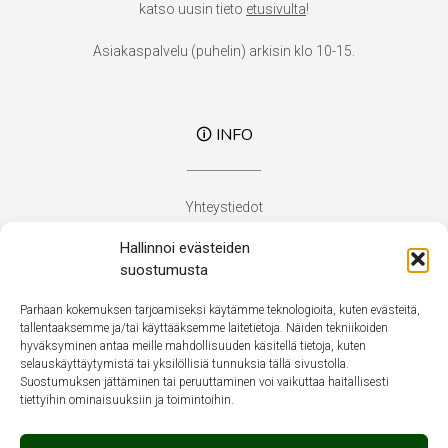
katso uusin tieto
etusivulta
!
Asiakaspalvelu (puhelin) arkisin klo 10-15.
🛈 INFO
Yhteystiedot
Verhoilupalvelut
Hallinnoi evästeiden
Toimitusehdot
suostumusta
Tietosuojaseloste
Evästekäytäntö (EU)
Parhaan kokemuksen tarjoamiseksi käytämme teknologioita, kuten evästeitä,
tallentaaksemme ja/tai käyttääksemme laitetietoja. Näiden tekniikoiden
hyväksyminen antaa meille mahdollisuuden käsitellä tietoja, kuten
Suomi
selauskäyttäytymistä tai yksilöllisiä tunnuksia tällä sivustolla.
Suostumuksen jättäminen tai peruuttaminen voi vaikuttaa haitallisesti
tiettyihin ominaisuuksiin ja toimintoihin.