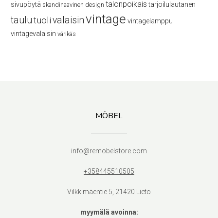
talonpoikais
sivupöytä
tarjoilulautanen
skandinaavinen design
vintage
taulu
valaisin
tuoli
vintagelamppu
vintagevalaisin
värikäs
MÖBEL
info@remobelstore.com
+358445510505
Vilkkimäentie 5, 21420 Lieto
myymälä avoinna: