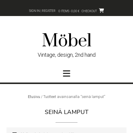
Skip
to
SIGN IN | REGISTER
0 ITEMS - 0,00 €
CHECKOUT
content
Möbel
Vintage, design, 2nd hand
Etusivu
/ Tuotteet avainsanalla “seinä lamput”
SEINÄ LAMPUT