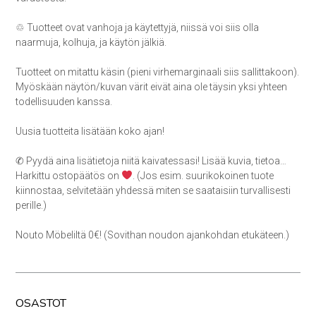
♲ Tuotteet ovat vanhoja ja käytettyjä, niissä voi siis olla
naarmuja, kolhuja, ja käytön jälkiä.
Tuotteet on mitattu käsin (pieni virhemarginaali siis sallittakoon).
Myöskään näytön/kuvan värit eivät aina ole täysin yksi yhteen
todellisuuden kanssa.
Uusia tuotteita lisätään koko ajan!
✆ Pyydä aina lisätietoja niitä kaivatessasi! Lisää kuvia, tietoa…
Harkittu ostopäätös on
. (Jos esim. suurikokoinen tuote
kiinnostaa, selvitetään yhdessä miten se saataisiin turvallisesti
perille.)
Nouto Möbeliltä 0€! (Sovithan noudon ajankohdan etukäteen.)
OSASTOT