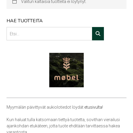
Valitun kaltaisia tuotteita ei löytynyt.
HAE TUOTTEITA
Myymälän päivittyvät aukiolotiedot löydät
etusivulta
!
Kun haluat tulla katsomaan tiettyä tuotetta, sovithan vierailusi
ajankohdan etukäteen, jotta tuote ehditään tarvittaessa hakea
varastosta.