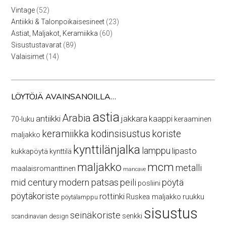
52
Vintage
52
tuotetta
23
Antiikki & Talonpoikaisesineet
23
tuotetta
60
Astiat, Maljakot, Keramiikka
60
tuotetta
89
Sisustustavarat
89
tuotetta
14
Valaisimet
14
tuotetta
LÖYTÖJÄ AVAINSANOILLA…
astia
Arabia
antiikki
jakkara
kaappi
70-luku
keraaminen
keramiikka
kodinsisustus
koriste
maljakko
kynttilänjalka
lamppu
lipasto
kukkapöytä
kynttilä
maljakko
mcm
metalli
maalaisromanttinen
mancave
mid century modern
patsas
peili
pöytä
posliini
pöytäkoriste
rottinki
Ruskea maljakko
ruukku
pöytälamppu
sisustus
seinäkoriste
senkki
scandinavian design