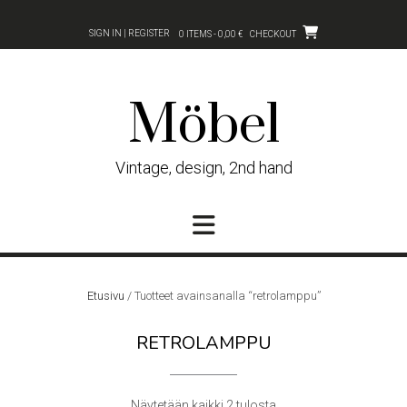
Skip
to
SIGN IN | REGISTER
0 ITEMS - 0,00 €
CHECKOUT
content
Möbel
Vintage, design, 2nd hand
Etusivu
/ Tuotteet avainsanalla “retrolamppu”
RETROLAMPPU
Sorted
Näytetään kaikki 2 tulosta