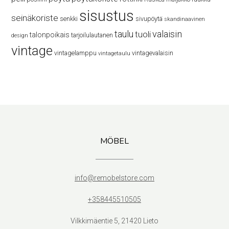
sisustus
seinäkoriste
senkki
sivupöytä
skandinaavinen
taulu
valaisin
tuoli
talonpoikais
tarjoilulautanen
design
vintage
vintagelamppu
vintagevalaisin
vintagetaulu
MÖBEL
info@remobelstore.com
+358445510505
Vilkkimäentie 5, 21420 Lieto