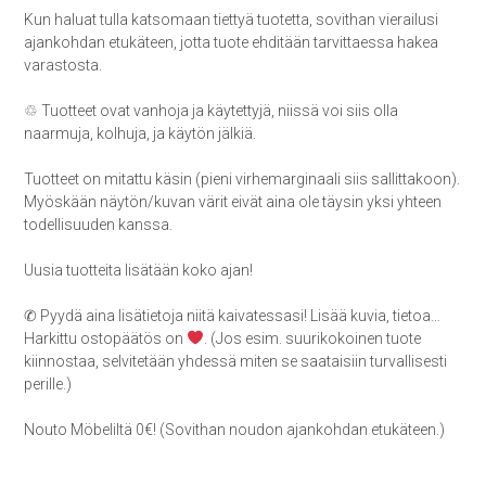
Kun haluat tulla katsomaan tiettyä tuotetta, sovithan vierailusi
ajankohdan etukäteen, jotta tuote ehditään tarvittaessa hakea
varastosta.
♲ Tuotteet ovat vanhoja ja käytettyjä, niissä voi siis olla
naarmuja, kolhuja, ja käytön jälkiä.
Tuotteet on mitattu käsin (pieni virhemarginaali siis sallittakoon).
Myöskään näytön/kuvan värit eivät aina ole täysin yksi yhteen
todellisuuden kanssa.
Uusia tuotteita lisätään koko ajan!
✆ Pyydä aina lisätietoja niitä kaivatessasi! Lisää kuvia, tietoa…
Harkittu ostopäätös on
. (Jos esim. suurikokoinen tuote
kiinnostaa, selvitetään yhdessä miten se saataisiin turvallisesti
perille.)
Nouto Möbeliltä 0€! (Sovithan noudon ajankohdan etukäteen.)