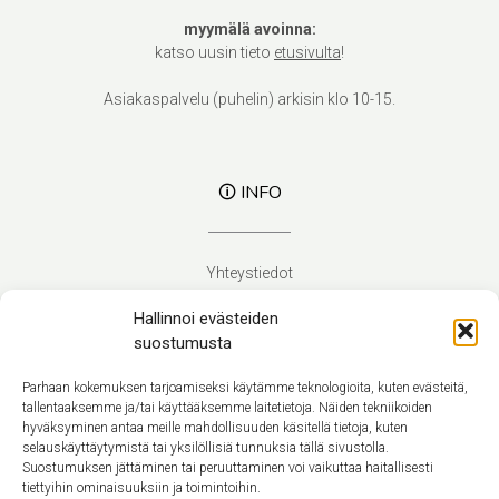
myymälä avoinna:
katso uusin tieto
etusivulta
!
Asiakaspalvelu (puhelin) arkisin klo 10-15.
🛈 INFO
Yhteystiedot
Verhoilupalvelut
Hallinnoi evästeiden
Toimitusehdot
suostumusta
Tietosuojaseloste
Evästekäytäntö (EU)
Parhaan kokemuksen tarjoamiseksi käytämme teknologioita, kuten evästeitä,
tallentaaksemme ja/tai käyttääksemme laitetietoja. Näiden tekniikoiden
hyväksyminen antaa meille mahdollisuuden käsitellä tietoja, kuten
Suomi
selauskäyttäytymistä tai yksilöllisiä tunnuksia tällä sivustolla.
Suostumuksen jättäminen tai peruuttaminen voi vaikuttaa haitallisesti
tiettyihin ominaisuuksiin ja toimintoihin.