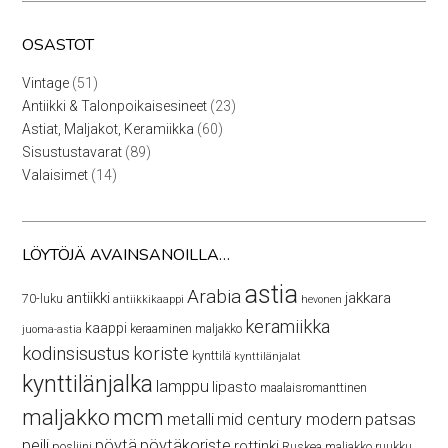
OSASTOT
51
Vintage
51
tuotetta
23
Antiikki & Talonpoikaisesineet
23
tuotetta
60
Astiat, Maljakot, Keramiikka
60
tuotetta
89
Sisustustavarat
89
tuotetta
14
Valaisimet
14
tuotetta
LÖYTÖJÄ AVAINSANOILLA…
astia
Arabia
antiikki
jakkara
70-luku
antiikkikaappi
hevonen
keramiikka
kaappi
keraaminen maljakko
juoma-astia
kodinsisustus
koriste
kynttilä
kynttilänjalat
kynttilänjalka
lamppu
lipasto
maalaisromanttinen
maljakko
mcm
patsas
metalli
mid century modern
peili
pöytä
pöytäkoriste
rottinki
posliini
Ruskea maljakko
ruukku