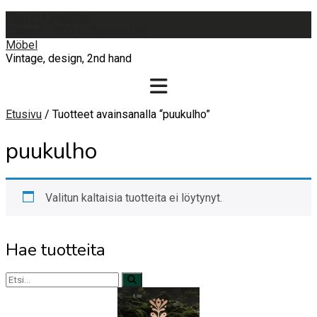
Skip
Sign In | Register
to
0 items - 0,00 €
Checkout
content
Möbel
Vintage, design, 2nd hand
Etusivu
/ Tuotteet avainsanalla “puukulho”
puukulho
Valitun kaltaisia tuotteita ei löytynyt.
Hae tuotteita