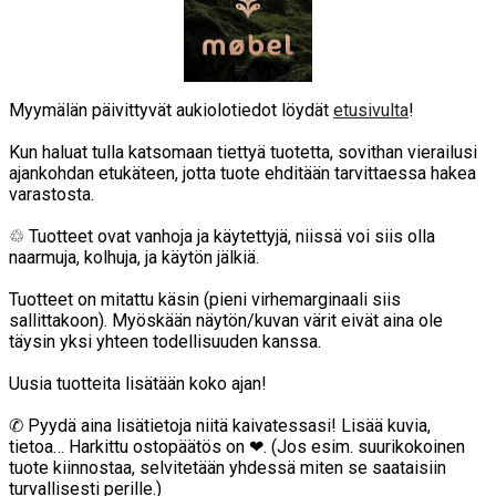
Myymälän päivittyvät aukiolotiedot löydät
etusivulta
!
Kun haluat tulla katsomaan tiettyä tuotetta, sovithan vierailusi
ajankohdan etukäteen, jotta tuote ehditään tarvittaessa hakea
varastosta.
♲ Tuotteet ovat vanhoja ja käytettyjä, niissä voi siis olla
naarmuja, kolhuja, ja käytön jälkiä.
Tuotteet on mitattu käsin (pieni virhemarginaali siis
sallittakoon). Myöskään näytön/kuvan värit eivät aina ole
täysin yksi yhteen todellisuuden kanssa.
Uusia tuotteita lisätään koko ajan!
✆ Pyydä aina lisätietoja niitä kaivatessasi! Lisää kuvia,
tietoa… Harkittu ostopäätös on ❤. (Jos esim. suurikokoinen
tuote kiinnostaa, selvitetään yhdessä miten se saataisiin
turvallisesti perille.)