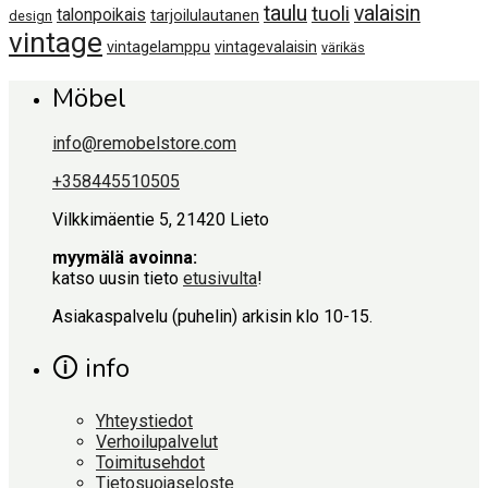
taulu
valaisin
tuoli
talonpoikais
tarjoilulautanen
design
vintage
vintagelamppu
vintagevalaisin
värikäs
Möbel
info@remobelstore.com
+358445510505
Vilkkimäentie 5, 21420 Lieto
myymälä avoinna:
katso uusin tieto
etusivulta
!
Asiakaspalvelu (puhelin) arkisin klo 10-15.
🛈 info
Yhteystiedot
Verhoilupalvelut
Toimitusehdot
Tietosuojaseloste