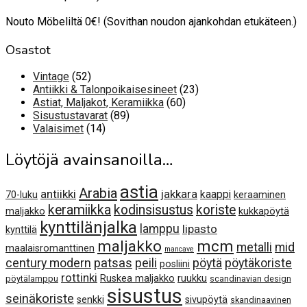
Nouto Möbeliltä 0€! (Sovithan noudon ajankohdan etukäteen.)
Osastot
52
Vintage
52
tuotetta
23
Antiikki & Talonpoikaisesineet
23
60
tuotetta
Astiat, Maljakot, Keramiikka
60
89
tuotetta
Sisustustavarat
89
14
tuotetta
Valaisimet
14
tuotetta
Löytöjä avainsanoilla…
astia
Arabia
antiikki
jakkara
kaappi
70-luku
keraaminen
keramiikka
kodinsisustus
koriste
maljakko
kukkapöytä
kynttilänjalka
lamppu
lipasto
kynttilä
maljakko
mcm
metalli
mid
maalaisromanttinen
mancave
century modern
patsas
peili
pöytä
pöytäkoriste
posliini
rottinki
Ruskea maljakko
ruukku
pöytälamppu
scandinavian design
sisustus
seinäkoriste
senkki
sivupöytä
skandinaavinen