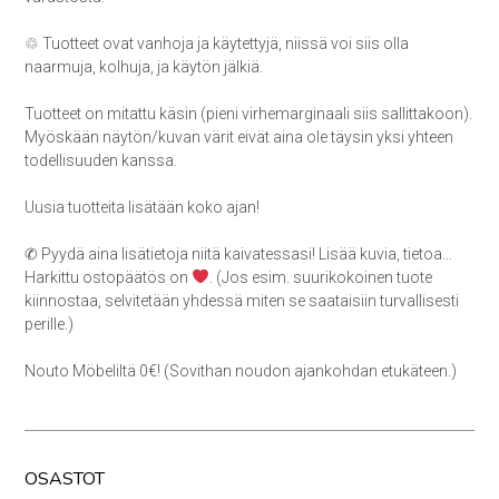
♲ Tuotteet ovat vanhoja ja käytettyjä, niissä voi siis olla
naarmuja, kolhuja, ja käytön jälkiä.
Tuotteet on mitattu käsin (pieni virhemarginaali siis sallittakoon).
Myöskään näytön/kuvan värit eivät aina ole täysin yksi yhteen
todellisuuden kanssa.
Uusia tuotteita lisätään koko ajan!
✆ Pyydä aina lisätietoja niitä kaivatessasi! Lisää kuvia, tietoa…
Harkittu ostopäätös on
. (Jos esim. suurikokoinen tuote
kiinnostaa, selvitetään yhdessä miten se saataisiin turvallisesti
perille.)
Nouto Möbeliltä 0€! (Sovithan noudon ajankohdan etukäteen.)
OSASTOT