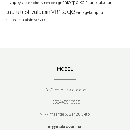
talonpoikais
sivupöytä
tarjoilulautanen
skandinaavinen design
vintage
taulu
valaisin
tuoli
vintagelamppu
vintagevalaisin
värikäs
MÖBEL
info@remobelstore.com
+358445510505
Vilkkimäentie 5, 21420 Lieto
myymälä avoinna: