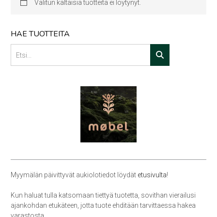
Valitun kaltaisia tuotteita ei löytynyt.
HAE TUOTTEITA
Myymälän päivittyvät aukiolotiedot löydät
etusivulta
!
Kun haluat tulla katsomaan tiettyä tuotetta, sovithan vierailusi
ajankohdan etukäteen, jotta tuote ehditään tarvittaessa hakea
varastosta.