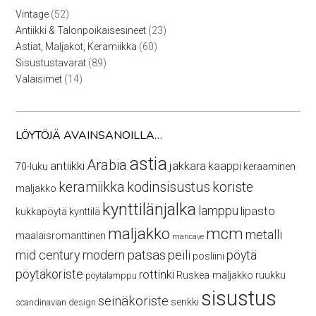
52
Vintage
52
tuotetta
23
Antiikki & Talonpoikaisesineet
23
tuotetta
60
Astiat, Maljakot, Keramiikka
60
tuotetta
89
Sisustustavarat
89
tuotetta
14
Valaisimet
14
tuotetta
LÖYTÖJÄ AVAINSANOILLA…
astia
Arabia
antiikki
jakkara
kaappi
70-luku
keraaminen
keramiikka
kodinsisustus
koriste
maljakko
kynttilänjalka
lamppu
lipasto
kukkapöytä
kynttilä
maljakko
mcm
metalli
maalaisromanttinen
mancave
mid century modern
patsas
peili
pöytä
posliini
pöytäkoriste
rottinki
Ruskea maljakko
ruukku
pöytälamppu
sisustus
seinäkoriste
senkki
scandinavian design