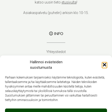
katso uusin tieto
etusivulta
!
Asiakaspalvelu (puhelin) arkisin klo 10-15.
🛈 INFO
Yhteystiedot
Verhoilupalvelut
Hallinnoi evästeiden
Toimitusehdot
suostumusta
Tietosuojaseloste
Evästekäytäntö (EU)
Parhaan kokemuksen tarjoamiseksi käytämme teknologioita, kuten evästeitä,
tallentaaksemme ja/tai käyttääksemme laitetietoja. Näiden tekniikoiden
hyväksyminen antaa meille mahdollisuuden käsitellä tietoja, kuten
Suomi
selauskäyttäytymistä tai yksilöllisiä tunnuksia tällä sivustolla.
Suostumuksen jättäminen tai peruuttaminen voi vaikuttaa haitallisesti
tiettyihin ominaisuuksiin ja toimintoihin.