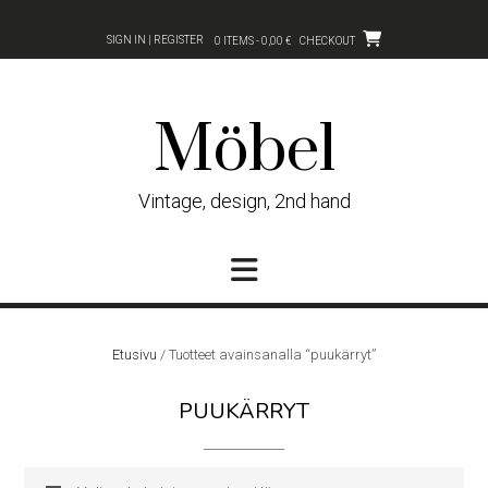
Skip
to
SIGN IN | REGISTER
0 ITEMS - 0,00 €
CHECKOUT
content
Möbel
Vintage, design, 2nd hand
Etusivu
/ Tuotteet avainsanalla “puukärryt”
PUUKÄRRYT