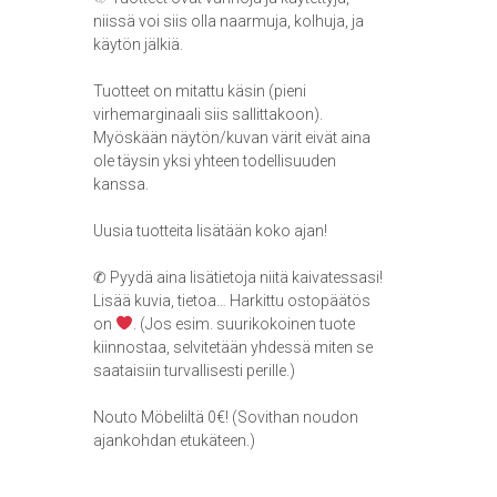
niissä voi siis olla naarmuja, kolhuja, ja
käytön jälkiä.
Tuotteet on mitattu käsin (pieni
virhemarginaali siis sallittakoon).
Myöskään näytön/kuvan värit eivät aina
ole täysin yksi yhteen todellisuuden
kanssa.
Uusia tuotteita lisätään koko ajan!
✆ Pyydä aina lisätietoja niitä kaivatessasi!
Lisää kuvia, tietoa… Harkittu ostopäätös
on
. (Jos esim. suurikokoinen tuote
kiinnostaa, selvitetään yhdessä miten se
saataisiin turvallisesti perille.)
Nouto Möbeliltä 0€! (Sovithan noudon
ajankohdan etukäteen.)