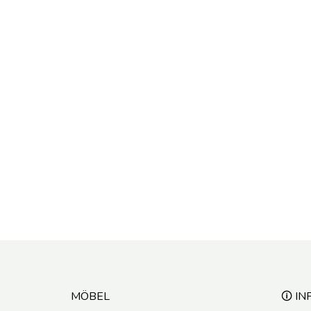
MÖBEL
🛈 IN