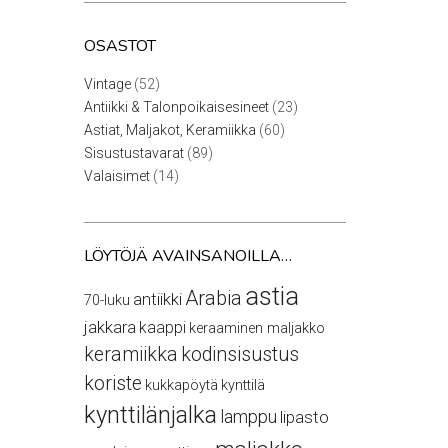
OSASTOT
52
Vintage
52
tuotetta
23
Antiikki & Talonpoikaisesineet
23
tuotetta
60
Astiat, Maljakot, Keramiikka
60
tuotetta
89
Sisustustavarat
89
tuotetta
14
Valaisimet
14
tuotetta
LÖYTÖJÄ AVAINSANOILLA…
astia
Arabia
antiikki
70-luku
jakkara
kaappi
keraaminen maljakko
keramiikka
kodinsisustus
koriste
kukkapöytä
kynttilä
kynttilänjalka
lamppu
lipasto