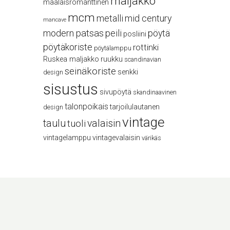
maljakko
maalaisromanttinen
mcm
metalli
mid century
mancave
modern
patsas
peili
pöytä
posliini
pöytäkoriste
rottinki
pöytälamppu
Ruskea maljakko
ruukku
scandinavian
seinäkoriste
senkki
design
sisustus
sivupöytä
skandinaavinen
talonpoikais
tarjoilulautanen
design
vintage
taulu
valaisin
tuoli
vintagelamppu
vintagevalaisin
värikäs