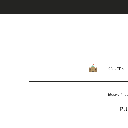
Skip
to
content
KAUPPA
Etusivu
/ Tuo
PU