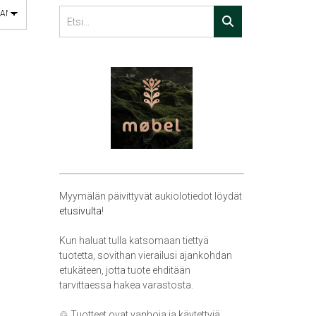
Myymälän päivittyvät aukiolotiedot löydät
etusivulta
!
Kun haluat tulla katsomaan tiettyä
tuotetta, sovithan vierailusi ajankohdan
etukäteen, jotta tuote ehditään
tarvittaessa hakea varastosta.
♲ Tuotteet ovat vanhoja ja käytettyjä,