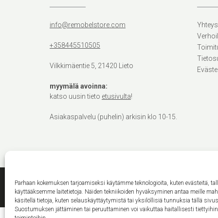
info@remobelstore.com
Yhteys
Verhoi
+358445510505
Toimit
Tietos
Vilkkimäentie 5, 21420 Lieto
Eväste
myymälä avoinna:
katso uusin tieto
etusivulta
!
Asiakaspalvelu (puhelin) arkisin klo 10-15.
Parhaan kokemuksen tarjoamiseksi käytämme teknologioita, kuten evästeitä, ta
käyttääksemme laitetietoja. Näiden tekniikoiden hyväksyminen antaa meille ma
käsitellä tietoja, kuten selauskäyttäytymistä tai yksilöllisiä tunnuksia tällä sivus
Suostumuksen jättäminen tai peruuttaminen voi vaikuttaa haitallisesti tiettyihi