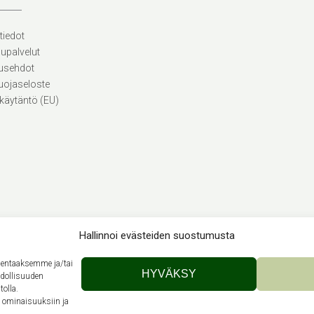
tiedot
lupalvelut
usehdot
uojaseloste
käytäntö (EU)
Hallinnoi evästeiden suostumusta
llentaaksemme ja/tai
Theme by
Out the Box
HYVÄKSY
hdollisuuden
tolla.
n ominaisuuksiin ja