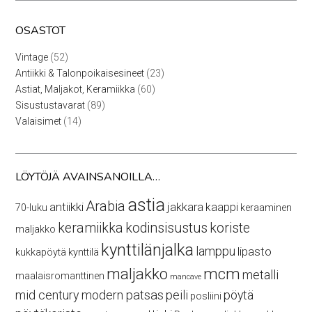
OSASTOT
52
Vintage
52
tuotetta
23
Antiikki & Talonpoikaisesineet
23
tuotetta
60
Astiat, Maljakot, Keramiikka
60
tuotetta
89
Sisustustavarat
89
tuotetta
14
Valaisimet
14
tuotetta
LÖYTÖJÄ AVAINSANOILLA…
astia
Arabia
antiikki
jakkara
kaappi
70-luku
keraaminen
keramiikka
kodinsisustus
koriste
maljakko
kynttilänjalka
lamppu
lipasto
kukkapöytä
kynttilä
maljakko
mcm
metalli
maalaisromanttinen
mancave
mid century modern
patsas
peili
pöytä
posliini