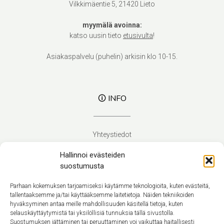
Vilkkimäentie 5, 21420 Lieto
myymälä avoinna:
katso uusin tieto
etusivulta
!
Asiakaspalvelu (puhelin) arkisin klo 10-15.
🛈 INFO
Yhteystiedot
Verhoilupalvelut
Hallinnoi evästeiden
Toimitusehdot
suostumusta
Tietosuojaseloste
Evästekäytäntö (EU)
Parhaan kokemuksen tarjoamiseksi käytämme teknologioita, kuten evästeitä,
tallentaaksemme ja/tai käyttääksemme laitetietoja. Näiden tekniikoiden
hyväksyminen antaa meille mahdollisuuden käsitellä tietoja, kuten
Suomi
selauskäyttäytymistä tai yksilöllisiä tunnuksia tällä sivustolla.
Suostumuksen jättäminen tai peruuttaminen voi vaikuttaa haitallisesti