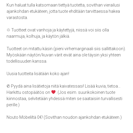
Kun haluat tulla katsomaan tiettyä tuotetta, sovithan vierailusi
ajankohdan etukäteen, jotta tuote ehditään tarvittaessa hakea
varastosta.
♲ Tuotteet ovat vanhoja ja käytettyjä, niissä voi siis olla
naarmuja, kolhuja, ja käytön jälkiä.
Tuotteet on mitattu käsin (pieni virhemarginaali siis sallittakoon).
Myöskään näytön/kuvan värit eivät aina ole täysin yksi yhteen
todellisuuden kanssa.
Uusia tuotteita lisätään koko ajan!
✆ Pyydä aina lisätietoja niitä kaivatessasi! Lisää kuvia, tietoa…
Harkittu ostopäätös on
. (Jos esim. suurikokoinen tuote
kiinnostaa, selvitetään yhdessä miten se saataisiin turvallisesti
perille.)
Nouto Möbeliltä 0€! (Sovithan noudon ajankohdan etukäteen.)