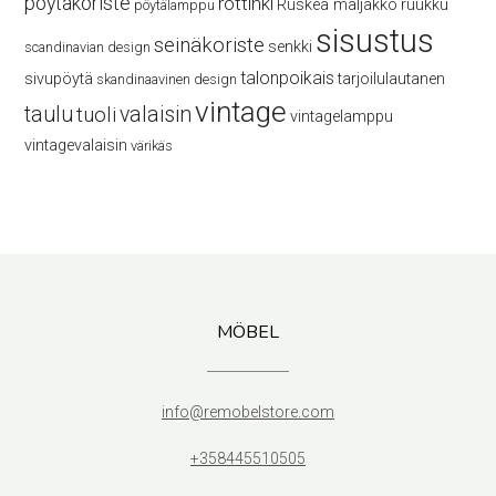
pöytäkoriste
rottinki
Ruskea maljakko
ruukku
pöytälamppu
sisustus
seinäkoriste
senkki
scandinavian design
talonpoikais
sivupöytä
tarjoilulautanen
skandinaavinen design
vintage
taulu
valaisin
tuoli
vintagelamppu
vintagevalaisin
värikäs
MÖBEL
info@remobelstore.com
+358445510505