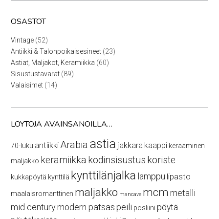
OSASTOT
52
Vintage
52
tuotetta
23
Antiikki & Talonpoikaisesineet
23
tuotetta
60
Astiat, Maljakot, Keramiikka
60
tuotetta
89
Sisustustavarat
89
tuotetta
14
Valaisimet
14
tuotetta
LÖYTÖJÄ AVAINSANOILLA…
astia
Arabia
antiikki
jakkara
kaappi
70-luku
keraaminen
keramiikka
kodinsisustus
koriste
maljakko
kynttilänjalka
lamppu
lipasto
kukkapöytä
kynttilä
maljakko
mcm
metalli
maalaisromanttinen
mancave
mid century modern
patsas
peili
pöytä
posliini