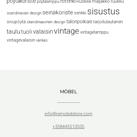
pöytäkoriste
rottinki
Ruskea maljakko
ruukku
pöytälamppu
sisustus
seinäkoriste
senkki
scandinavian design
talonpoikais
sivupöytä
tarjoilulautanen
skandinaavinen design
vintage
taulu
valaisin
tuoli
vintagelamppu
vintagevalaisin
värikäs
MÖBEL
info@remobelstore.com
+358445510505