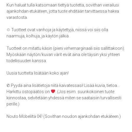
Kun haluat tulla katsomaan tiettyä tuotetta, sovithan vierailusi
ajankohdan etukäteen, jotta tuote ehditään tarvittaessa hakea
varastosta.
♲ Tuotteet ovat vanhoja ja käytettyjä, niissä voi siis olla
naarmuja, kolhuja, ja käytön jälkiä.
Tuotteet on mitattu käsin (pieni virhemarginaali siis sallittakoon).
Myöskään näytön/kuvan värit eivät aina ole täysin yksi yhteen
todellisuuden kanssa.
Uusia tuotteita lisätään koko ajan!
✆ Pyydä aina lisätietoja niitä kaivatessasi! Lisää kuvia, tietoa…
Harkittu ostopäätös on
. (Jos esim. suurikokoinen tuote
kiinnostaa, selvitetään yhdessä miten se saataisiin turvallisesti
perille.)
Nouto Möbeliltä 0€! (Sovithan noudon ajankohdan etukäteen.)