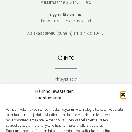
Vilkkimäentie 5, 21420 Lieto
myymälä avoinna:
katso uusin tieto
etusivulta
!
Asiakaspalvelu (puhelin) arkisin klo 10-15.
🛈 INFO
Yhteystiedot
Verhoilupalvelut
Hallinnoi evästeiden
Toimitusehdot
suostumusta
Tietosuojaseloste
Evästekäytäntö (EU)
Parhaan kokemuksen tarjoamiseksi käytämme teknologioita, kuten evästeitä,
tallentaaksemme ja/tai käyttääksemme laitetietoja. Näiden tekniikoiden
hyväksyminen antaa meille mahdollisuuden käsitellä tietoja, kuten
Suomi
selauskäyttäytymistä tai yksilöllisiä tunnuksia tällä sivustolla.
Suostumuksen jättäminen tai peruuttaminen voi vaikuttaa haitallisesti