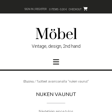
Skip
to
SIGN IN | REGISTER
0 ITEMS - 0,00 €
CHECKOUT
content
Möbel
Vintage, design, 2nd hand
Etusivu
/ Tuotteet avainsanalla “nuken vaunut”
NUKEN VAUNUT
Näytetään ainoa tulos