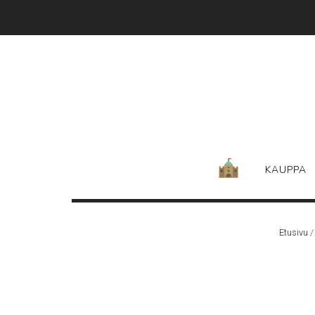
Skip
to
content
KAUPPA
Etusivu
/