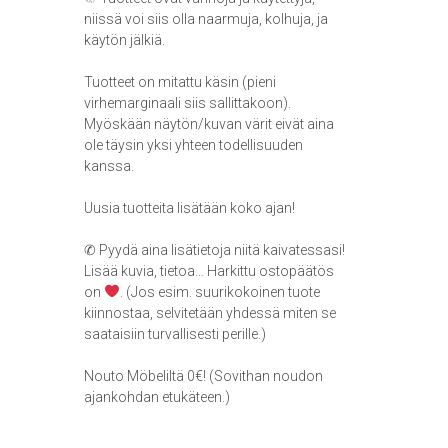
niissä voi siis olla naarmuja, kolhuja, ja
käytön jälkiä.
Tuotteet on mitattu käsin (pieni
virhemarginaali siis sallittakoon).
Myöskään näytön/kuvan värit eivät aina
ole täysin yksi yhteen todellisuuden
kanssa.
Uusia tuotteita lisätään koko ajan!
✆ Pyydä aina lisätietoja niitä kaivatessasi!
Lisää kuvia, tietoa… Harkittu ostopäätös
on
. (Jos esim. suurikokoinen tuote
kiinnostaa, selvitetään yhdessä miten se
saataisiin turvallisesti perille.)
Nouto Möbeliltä 0€! (Sovithan noudon
ajankohdan etukäteen.)