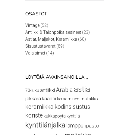
OSASTOT
52
Vintage
52
tuotetta
23
Antiikki & Talonpoikaisesineet
23
tuotetta
60
Astiat, Maljakot, Keramiikka
60
tuotetta
89
Sisustustavarat
89
tuotetta
14
Valaisimet
14
tuotetta
LÖYTÖJÄ AVAINSANOILLA…
astia
Arabia
antiikki
70-luku
jakkara
kaappi
keraaminen maljakko
keramiikka
kodinsisustus
koriste
kukkapöytä
kynttilä
kynttilänjalka
lamppu
lipasto