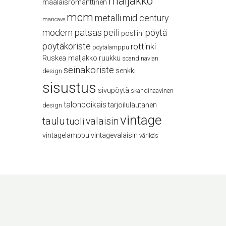
maljakko
maalaisromanttinen
mcm
metalli
mid century
mancave
modern
patsas
peili
pöytä
posliini
pöytäkoriste
rottinki
pöytälamppu
Ruskea maljakko
ruukku
scandinavian
seinäkoriste
senkki
design
sisustus
sivupöytä
skandinaavinen
talonpoikais
tarjoilulautanen
design
vintage
taulu
valaisin
tuoli
vintagelamppu
vintagevalaisin
värikäs