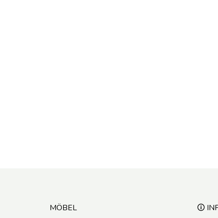
MÖBEL
🛈 IN