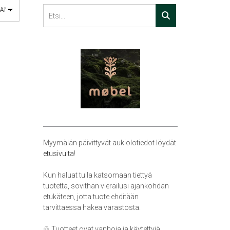
Myymälän päivittyvät aukiolotiedot löydät
etusivulta
!
Kun haluat tulla katsomaan tiettyä
tuotetta, sovithan vierailusi ajankohdan
etukäteen, jotta tuote ehditään
tarvittaessa hakea varastosta.
♲ Tuotteet ovat vanhoja ja käytettyjä,