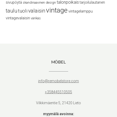
talonpoikais
sivupöytä
tarjoilulautanen
skandinaavinen design
vintage
taulu
valaisin
tuoli
vintagelamppu
vintagevalaisin
värikäs
MÖBEL
info@remobelstore.com
+358445510505
Vilkkimäentie 5, 21420 Lieto
myymälä avoinna: