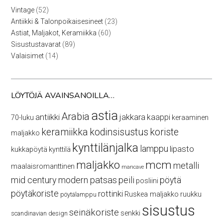
52
Vintage
52
tuotetta
23
Antiikki & Talonpoikaisesineet
23
tuotetta
60
Astiat, Maljakot, Keramiikka
60
tuotetta
89
Sisustustavarat
89
tuotetta
14
Valaisimet
14
tuotetta
LÖYTÖJÄ AVAINSANOILLA…
astia
Arabia
antiikki
jakkara
kaappi
70-luku
keraaminen
keramiikka
kodinsisustus
koriste
maljakko
kynttilänjalka
lamppu
lipasto
kukkapöytä
kynttilä
maljakko
mcm
metalli
maalaisromanttinen
mancave
mid century modern
patsas
peili
pöytä
posliini
pöytäkoriste
rottinki
Ruskea maljakko
ruukku
pöytälamppu
sisustus
seinäkoriste
senkki
scandinavian design