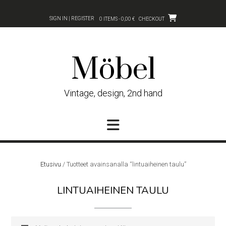
Skip
to
SIGN IN | REGISTER
0 ITEMS - 0,00 €
CHECKOUT
content
Möbel
Vintage, design, 2nd hand
Etusivu
/ Tuotteet avainsanalla “lintuaiheinen taulu”
LINTUAIHEINEN TAULU