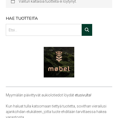
Valitun kaltaisia tuotteita ei löytynyt.
HAE TUOTTEITA
Myymälän päivittyvät aukiolotiedot löydät
etusivulta
!
Kun haluat tulla katsomaan tiettyä tuotetta, sovithan vierailusi
ajankohdan etukäteen, jotta tuote ehditään tarvittaessa hakea
varastosta.