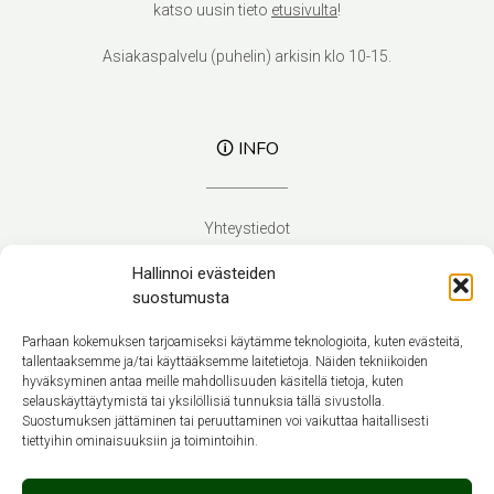
katso uusin tieto
etusivulta
!
Asiakaspalvelu (puhelin) arkisin klo 10-15.
🛈 INFO
Yhteystiedot
Verhoilupalvelut
Hallinnoi evästeiden
Toimitusehdot
suostumusta
Tietosuojaseloste
Evästekäytäntö (EU)
Parhaan kokemuksen tarjoamiseksi käytämme teknologioita, kuten evästeitä,
tallentaaksemme ja/tai käyttääksemme laitetietoja. Näiden tekniikoiden
hyväksyminen antaa meille mahdollisuuden käsitellä tietoja, kuten
Suomi
selauskäyttäytymistä tai yksilöllisiä tunnuksia tällä sivustolla.
Suostumuksen jättäminen tai peruuttaminen voi vaikuttaa haitallisesti
tiettyihin ominaisuuksiin ja toimintoihin.