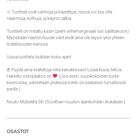
♲ Tuotteet ovat vanhoja ja käytettyjä, niissä voi siis olla
naarmuja, kolhuja, ja käytön jälkiä.
Tuotteet on mitattu käsin (pieni virhemarginaali siis sallittakoon).
Myöskään näytön/kuvan värit eivät aina ole täysin yksi yhteen
todellisuuden kanssa.
Uusia tuotteita lisätään koko ajan!
✆ Pyydä aina lisätietoja niitä kaivatessasi! Lisää kuvia, tietoa…
Harkittu ostopäätös on
. (Jos esim. suurikokoinen tuote
kiinnostaa, selvitetään yhdessä miten se saataisiin turvallisesti
perille.)
Nouto Möbeliltä 0€! (Sovithan noudon ajankohdan etukäteen.)
OSASTOT