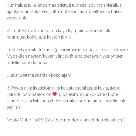
Kun haluat tulla katsomaan tiettyä tuotetta, sovithan vierailusi
ajankohdan etukäteen, jotta tuote ehditään tarvittaessa hakea
varastosta.
♲ Tuotteet ovat vanhoja ja käytettyjä, niissä voi siis olla
naarmuja, kolhuja, ja käytön jälkiä.
Tuotteet on mitattu käsin (pieni virhemarginaali siis sallittakoon).
Myöskään näytön/kuvan värit eivät aina ole täysin yksi yhteen
todellisuuden kanssa.
Uusia tuotteita lisätään koko ajan!
✆ Pyydä aina lisätietoja niitä kaivatessasi! Lisää kuvia, tietoa…
Harkittu ostopäätös on
. (Jos esim. suurikokoinen tuote
kiinnostaa, selvitetään yhdessä miten se saataisiin turvallisesti
perille.)
Nouto Möbeliltä 0€! (Sovithan noudon ajankohdan etukäteen.)