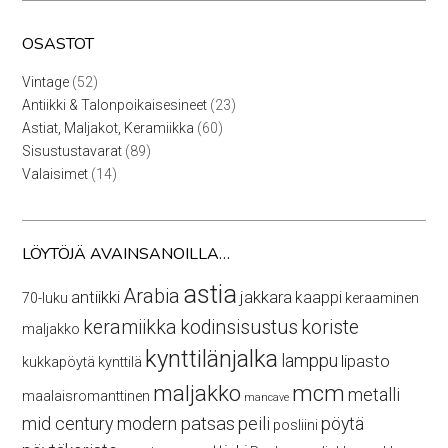
OSASTOT
52
Vintage
52
tuotetta
23
Antiikki & Talonpoikaisesineet
23
tuotetta
60
Astiat, Maljakot, Keramiikka
60
tuotetta
89
Sisustustavarat
89
tuotetta
14
Valaisimet
14
tuotetta
LÖYTÖJÄ AVAINSANOILLA…
astia
Arabia
antiikki
jakkara
kaappi
70-luku
keraaminen
keramiikka
kodinsisustus
koriste
maljakko
kynttilänjalka
lamppu
lipasto
kukkapöytä
kynttilä
maljakko
mcm
metalli
maalaisromanttinen
mancave
mid century modern
patsas
peili
pöytä
posliini