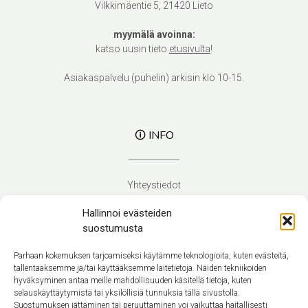
Vilkkimäentie 5, 21420 Lieto
myymälä avoinna:
katso uusin tieto
etusivulta
!
Asiakaspalvelu (puhelin) arkisin klo 10-15.
🛈 INFO
Yhteystiedot
Verhoilupalvelut
Hallinnoi evästeiden
Toimitusehdot
suostumusta
Tietosuojaseloste
Evästekäytäntö (EU)
Parhaan kokemuksen tarjoamiseksi käytämme teknologioita, kuten evästeitä,
tallentaaksemme ja/tai käyttääksemme laitetietoja. Näiden tekniikoiden
hyväksyminen antaa meille mahdollisuuden käsitellä tietoja, kuten
Suomi
selauskäyttäytymistä tai yksilöllisiä tunnuksia tällä sivustolla.
Suostumuksen jättäminen tai peruuttaminen voi vaikuttaa haitallisesti