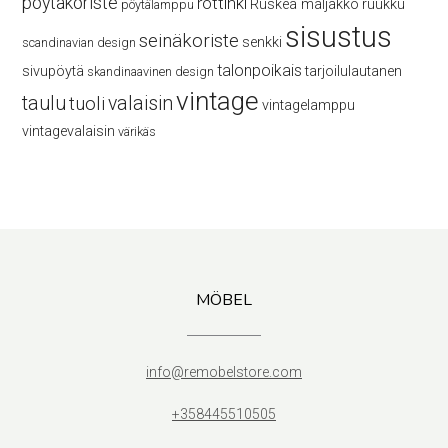
pöytäkoriste
rottinki
Ruskea maljakko
ruukku
pöytälamppu
sisustus
seinäkoriste
senkki
scandinavian design
talonpoikais
sivupöytä
tarjoilulautanen
skandinaavinen design
vintage
taulu
valaisin
tuoli
vintagelamppu
vintagevalaisin
värikäs
MÖBEL
info@remobelstore.com
+358445510505