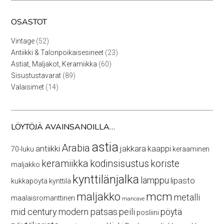
OSASTOT
52
Vintage
52
tuotetta
23
Antiikki & Talonpoikaisesineet
23
tuotetta
60
Astiat, Maljakot, Keramiikka
60
tuotetta
89
Sisustustavarat
89
tuotetta
14
Valaisimet
14
tuotetta
LÖYTÖJÄ AVAINSANOILLA…
astia
Arabia
antiikki
jakkara
kaappi
70-luku
keraaminen
keramiikka
kodinsisustus
koriste
maljakko
kynttilänjalka
lamppu
lipasto
kukkapöytä
kynttilä
maljakko
mcm
metalli
maalaisromanttinen
mancave
mid century modern
patsas
peili
pöytä
posliini