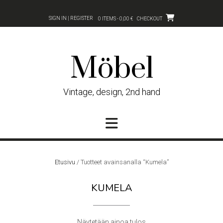
Skip
to
SIGN IN | REGISTER
0 ITEMS - 0,00 €
CHECKOUT
content
Möbel
Vintage, design, 2nd hand
Etusivu
/ Tuotteet avainsanalla “Kumela”
KUMELA
Näytetään ainoa tulos