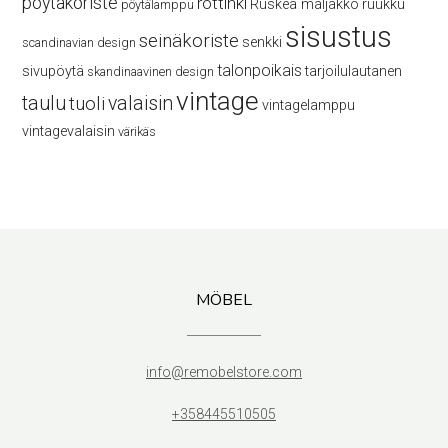
pöytäkoriste
rottinki
Ruskea maljakko
ruukku
pöytälamppu
sisustus
seinäkoriste
senkki
scandinavian design
talonpoikais
sivupöytä
tarjoilulautanen
skandinaavinen design
vintage
taulu
valaisin
tuoli
vintagelamppu
vintagevalaisin
värikäs
MÖBEL
info@remobelstore.com
+358445510505