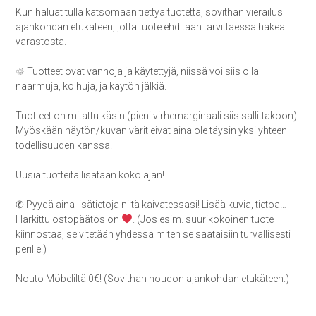
Kun haluat tulla katsomaan tiettyä tuotetta, sovithan vierailusi
ajankohdan etukäteen, jotta tuote ehditään tarvittaessa hakea
varastosta.
♲ Tuotteet ovat vanhoja ja käytettyjä, niissä voi siis olla
naarmuja, kolhuja, ja käytön jälkiä.
Tuotteet on mitattu käsin (pieni virhemarginaali siis sallittakoon).
Myöskään näytön/kuvan värit eivät aina ole täysin yksi yhteen
todellisuuden kanssa.
Uusia tuotteita lisätään koko ajan!
✆ Pyydä aina lisätietoja niitä kaivatessasi! Lisää kuvia, tietoa…
Harkittu ostopäätös on
. (Jos esim. suurikokoinen tuote
kiinnostaa, selvitetään yhdessä miten se saataisiin turvallisesti
perille.)
Nouto Möbeliltä 0€! (Sovithan noudon ajankohdan etukäteen.)