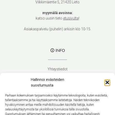
Vilkkimäentie 5, 21420 Lieto
myymälä avoinna:
katso uusin tieto
etusivulta
!
Asiakaspalvelu (puhelin) arkisin klo 10-15.
🛈 INFO
Yhteystiedot
Verhoilupalvelut
Hallinnoi evästeiden
Toimitusehdot
suostumusta
Tietosuojaseloste
Evästekäytäntö (EU)
Parhaan kokemuksen tarjoamiseksi käytämme teknologioita, kuten evästeitä,
tallentaaksemme ja/tai käyttääksemme laitetietoja. Näiden tekniikoiden
hyväksyminen antaa meille mahdollisuuden käsitellä tietoja, kuten
Suomi
selauskäyttäytymistä tai yksilöllisiä tunnuksia tällä sivustolla.
Suostumuksen jättäminen tai peruuttaminen voi vaikuttaa haitallisesti