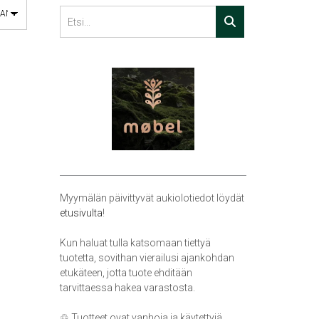
Myymälän päivittyvät aukiolotiedot löydät
etusivulta
!
Kun haluat tulla katsomaan tiettyä
tuotetta, sovithan vierailusi ajankohdan
etukäteen, jotta tuote ehditään
tarvittaessa hakea varastosta.
♲ Tuotteet ovat vanhoja ja käytettyjä,