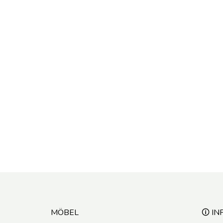
MÖBEL
🛈 IN