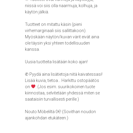
niissä voi siis olla naarmuja, kolhuja, ja
käytön jälkiä.
Tuotteet on mitattu käsin (pieni
virhemarginaali siis sallittakoon).
Myöskään näytön/kuvan värit eivät aina
ole täysin yksi yhteen todellisuuden
kanssa.
Uusia tuotteita lisätään koko ajan!
✆ Pyydä aina lisätietoja niitä kaivatessasi!
Lisää kuvia, tietoa… Harkittu ostopäätös
on
. (Jos esim. suurikokoinen tuote
kiinnostaa, selvitetään yhdessä miten se
saataisiin turvallisesti perille.)
Nouto Möbeliltä 0€! (Sovithan noudon
ajankohdan etukäteen.)