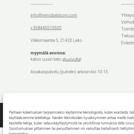
info@remobelstore.com
Yhteys
Verhoi
+358445510505
Toimit
Tietos
Vilkkimäentie 5, 21420 Lieto
Eväste
myymälä avoinna:
katso uusin tieto
etusivulta
!
Asiakaspalvelu (puhelin) arkisin klo 10-15.
Parhaan kokemuksen tarjoamiseksi käytämme teknologioita, kuten evästeitä, ta
käyttääksemme laitetietoja. Näiden tekniikoiden hyväksyminen antaa meille ma
käsitellä tietoja, kuten selauskäyttäytymistä tai yksilöllisiä tunnuksia tällä sivus
Suostumuksen jättäminen tai peruuttaminen voi vaikuttaa haitallisesti tiettyihi