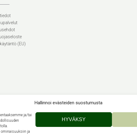
tiedot
lupalvelut
usehdot
uojaseloste
käytäntö (EU)
Hallinnoi evästeiden suostumusta
llentaaksemme ja/tai
Theme by
Out the Box
HYVÄKSY
hdollisuuden
tolla.
n ominaisuuksiin ja