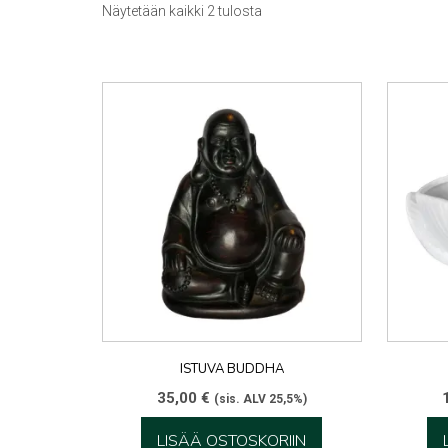
Sorted
Näytetään kaikki 2 tulosta
by
latest
ISTUVA BUDDHA
35,00
€
(sis. ALV 25,5%)
LISÄÄ OSTOSKORIIN