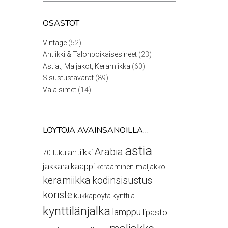
OSASTOT
52
Vintage
52
tuotetta
23
Antiikki & Talonpoikaisesineet
23
tuotetta
60
Astiat, Maljakot, Keramiikka
60
tuotetta
89
Sisustustavarat
89
tuotetta
14
Valaisimet
14
tuotetta
LÖYTÖJÄ AVAINSANOILLA…
astia
Arabia
antiikki
70-luku
jakkara
kaappi
keraaminen maljakko
keramiikka
kodinsisustus
koriste
kukkapöytä
kynttilä
kynttilänjalka
lamppu
lipasto