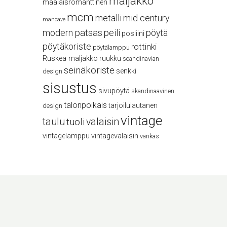
maljakko
maalaisromanttinen
mcm
metalli
mid century
mancave
modern
patsas
peili
pöytä
posliini
pöytäkoriste
rottinki
pöytälamppu
Ruskea maljakko
ruukku
scandinavian
seinäkoriste
senkki
design
sisustus
sivupöytä
skandinaavinen
talonpoikais
tarjoilulautanen
design
vintage
taulu
valaisin
tuoli
vintagelamppu
vintagevalaisin
värikäs