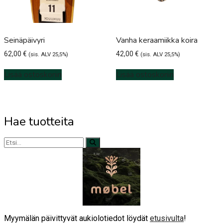
Seinäpäivyri
Vanha keraamiikka koira
62,00
€
42,00
€
(sis. ALV 25,5%)
(sis. ALV 25,5%)
Lisää ostoskoriin
Lisää ostoskoriin
Hae tuotteita
Myymälän päivittyvät aukiolotiedot löydät
etusivulta
!