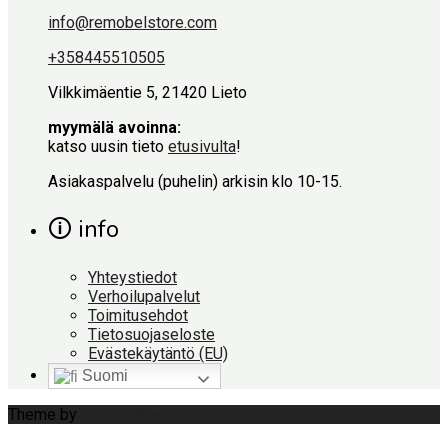
info@remobelstore.com
+358445510505
Vilkkimäentie 5, 21420 Lieto
myymälä avoinna:
katso uusin tieto
etusivulta
!
Asiakaspalvelu (puhelin) arkisin klo 10-15.
🛈 info
Yhteystiedot
Verhoilupalvelut
Toimitusehdot
Tietosuojaseloste
Evästekäytäntö (EU)
Suomi
Theme by
Out the Box