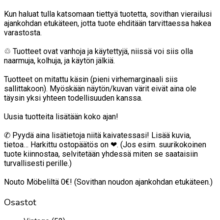
Kun haluat tulla katsomaan tiettyä tuotetta, sovithan vierailusi
ajankohdan etukäteen, jotta tuote ehditään tarvittaessa hakea
varastosta.
♲ Tuotteet ovat vanhoja ja käytettyjä, niissä voi siis olla
naarmuja, kolhuja, ja käytön jälkiä.
Tuotteet on mitattu käsin (pieni virhemarginaali siis
sallittakoon). Myöskään näytön/kuvan värit eivät aina ole
täysin yksi yhteen todellisuuden kanssa.
Uusia tuotteita lisätään koko ajan!
✆ Pyydä aina lisätietoja niitä kaivatessasi! Lisää kuvia,
tietoa… Harkittu ostopäätös on ❤. (Jos esim. suurikokoinen
tuote kiinnostaa, selvitetään yhdessä miten se saataisiin
turvallisesti perille.)
Nouto Möbeliltä 0€! (Sovithan noudon ajankohdan etukäteen.)
Osastot