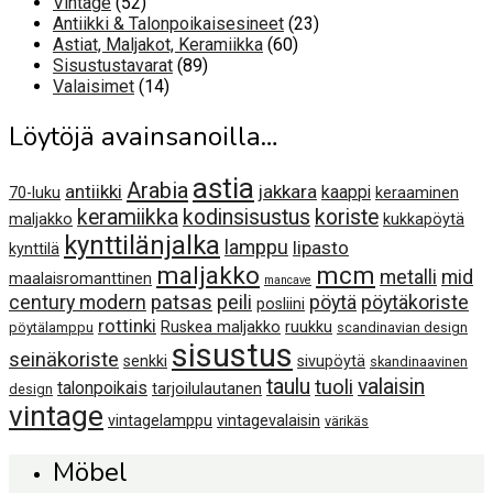
52
Vintage
52
tuotetta
23
Antiikki & Talonpoikaisesineet
23
60
tuotetta
Astiat, Maljakot, Keramiikka
60
89
tuotetta
Sisustustavarat
89
14
tuotetta
Valaisimet
14
tuotetta
Löytöjä avainsanoilla…
astia
Arabia
antiikki
jakkara
kaappi
70-luku
keraaminen
keramiikka
kodinsisustus
koriste
maljakko
kukkapöytä
kynttilänjalka
lamppu
lipasto
kynttilä
maljakko
mcm
metalli
mid
maalaisromanttinen
mancave
century modern
patsas
peili
pöytä
pöytäkoriste
posliini
rottinki
Ruskea maljakko
ruukku
pöytälamppu
scandinavian design
sisustus
seinäkoriste
senkki
sivupöytä
skandinaavinen
taulu
valaisin
tuoli
talonpoikais
tarjoilulautanen
design
vintage
vintagelamppu
vintagevalaisin
värikäs
Möbel