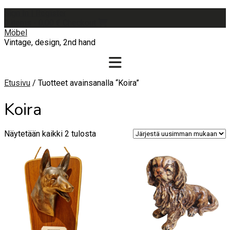
Skip
Sign In | Register
to
0 items - 0,00 €
Checkout
content
Möbel
Vintage, design, 2nd hand
Etusivu
/ Tuotteet avainsanalla “Koira”
Koira
Sorted
Näytetään kaikki 2 tulosta
by
latest