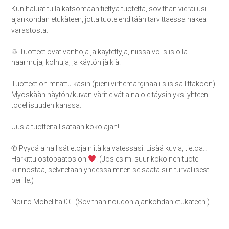
Kun haluat tulla katsomaan tiettyä tuotetta, sovithan vierailusi
ajankohdan etukäteen, jotta tuote ehditään tarvittaessa hakea
varastosta.
♲ Tuotteet ovat vanhoja ja käytettyjä, niissä voi siis olla
naarmuja, kolhuja, ja käytön jälkiä.
Tuotteet on mitattu käsin (pieni virhemarginaali siis sallittakoon).
Myöskään näytön/kuvan värit eivät aina ole täysin yksi yhteen
todellisuuden kanssa.
Uusia tuotteita lisätään koko ajan!
✆ Pyydä aina lisätietoja niitä kaivatessasi! Lisää kuvia, tietoa…
Harkittu ostopäätös on
. (Jos esim. suurikokoinen tuote
kiinnostaa, selvitetään yhdessä miten se saataisiin turvallisesti
perille.)
Nouto Möbeliltä 0€! (Sovithan noudon ajankohdan etukäteen.)