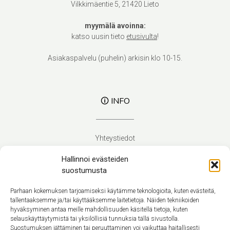
Vilkkimäentie 5, 21420 Lieto
myymälä avoinna:
katso uusin tieto
etusivulta
!
Asiakaspalvelu (puhelin) arkisin klo 10-15.
🛈 INFO
Yhteystiedot
Verhoilupalvelut
Hallinnoi evästeiden
Toimitusehdot
suostumusta
Tietosuojaseloste
Evästekäytäntö (EU)
Parhaan kokemuksen tarjoamiseksi käytämme teknologioita, kuten evästeitä,
tallentaaksemme ja/tai käyttääksemme laitetietoja. Näiden tekniikoiden
hyväksyminen antaa meille mahdollisuuden käsitellä tietoja, kuten
Suomi
selauskäyttäytymistä tai yksilöllisiä tunnuksia tällä sivustolla.
Suostumuksen jättäminen tai peruuttaminen voi vaikuttaa haitallisesti