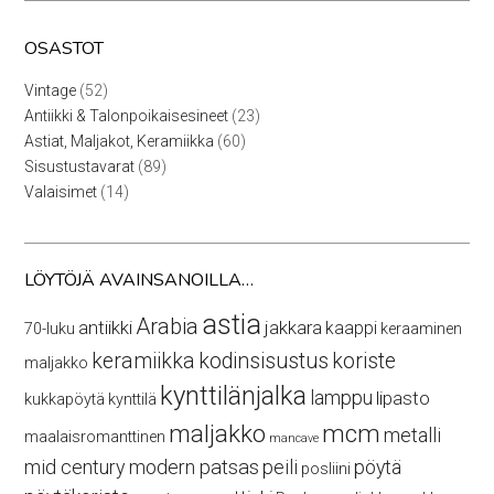
OSASTOT
52
Vintage
52
tuotetta
23
Antiikki & Talonpoikaisesineet
23
tuotetta
60
Astiat, Maljakot, Keramiikka
60
tuotetta
89
Sisustustavarat
89
tuotetta
14
Valaisimet
14
tuotetta
LÖYTÖJÄ AVAINSANOILLA…
astia
Arabia
antiikki
jakkara
kaappi
70-luku
keraaminen
keramiikka
kodinsisustus
koriste
maljakko
kynttilänjalka
lamppu
lipasto
kukkapöytä
kynttilä
maljakko
mcm
metalli
maalaisromanttinen
mancave
mid century modern
patsas
peili
pöytä
posliini