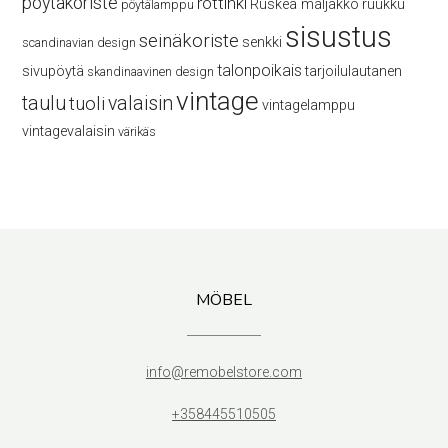
pöytäkoriste
rottinki
Ruskea maljakko
ruukku
pöytälamppu
sisustus
seinäkoriste
senkki
scandinavian design
talonpoikais
sivupöytä
tarjoilulautanen
skandinaavinen design
vintage
taulu
valaisin
tuoli
vintagelamppu
vintagevalaisin
värikäs
MÖBEL
info@remobelstore.com
+358445510505