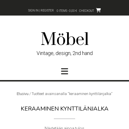
Skip
to
SIGN IN | REGISTER
0 ITEMS - 0,00 €
CHECKOUT
content
Möbel
Vintage, design, 2nd hand
Etusivu
/ Tuotteet avainsanalla “keraaminen kynttilänjalka”
KERAAMINEN KYNTTILÄNJALKA
Näytetään ainoa tulos