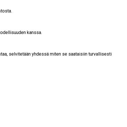
stosta.
 todellisuuden kanssa.
taa, selvitetään yhdessä miten se saataisiin turvallisesti