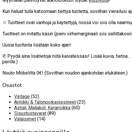
Myymälän päivittyvät aukiolotiedot löydät
etusivulta
!
Kun haluat tulla katsomaan tiettyä tuotetta, sovithan vierailusi 
♲ Tuotteet ovat vanhoja ja käytettyjä, niissä voi siis olla naarmuja
Tuotteet on mitattu käsin (pieni virhemarginaali siis sallittako
Uusia tuotteita lisätään koko ajan!
✆ Pyydä aina lisätietoja niitä kaivatessasi! Lisää kuvia, tietoa
perille.)
Nouto Möbeliltä 0€! (Sovithan noudon ajankohdan etukäteen.)
Osastot
52
Vintage
52
tuotetta
23
Antiikki & Talonpoikaisesineet
23
60
tuotetta
Astiat, Maljakot, Keramiikka
60
89
tuotetta
Sisustustavarat
89
14
tuotetta
Valaisimet
14
tuotetta