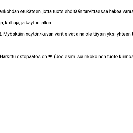
ajankohdan etukäteen, jotta tuote ehditään tarvittaessa hakea vara
, kolhuja, ja käytön jälkiä.
on). Myöskään näytön/kuvan värit eivät aina ole täysin yksi yhteen
… Harkittu ostopäätös on ❤. (Jos esim. suurikokoinen tuote kiinnos