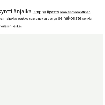
kynttilänjalka
lamppu
lipasto
maalaisromanttinen
seinäkoriste
ea maljakko
ruukku
senkki
scandinavian design
valaisin
värikäs