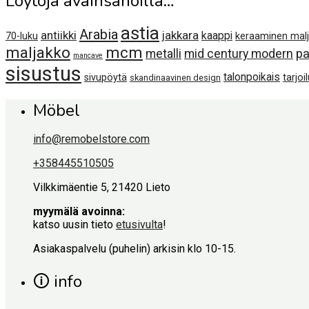
Löytöjä avainsanoilla…
astia
Arabia
antiikki
jakkara
kaappi
70-luku
keraaminen mal
maljakko
mcm
metalli
mid century modern
pa
mancave
sisustus
talonpoikais
sivupöytä
tarjoi
skandinaavinen design
Möbel
info@remobelstore.com
+358445510505
Vilkkimäentie 5, 21420 Lieto
myymälä avoinna:
katso uusin tieto
etusivulta
!
Asiakaspalvelu (puhelin) arkisin klo 10-15.
🛈 info