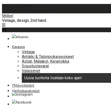
Skip
Sign In | Register
to
0 items - 0,00 €
Checkout
content
Möbel
Vintage, design, 2nd hand
Kauppa
Vintage
Antiikki & Talonpoikaisesineet
Astiat, Maljakot, Keramiikka
Sisustustavarat
Valaisimet
Uusia tuotteita lisätään koko ajan!
Yhteystiedot
Verhoilupalvelut