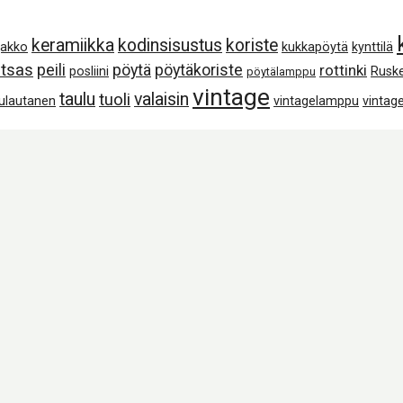
keramiikka
kodinsisustus
koriste
jakko
kukkapöytä
kynttilä
tsas
peili
pöytä
pöytäkoriste
rottinki
posliini
Rusk
pöytälamppu
vintage
taulu
valaisin
tuoli
lulautanen
vintagelamppu
vintage