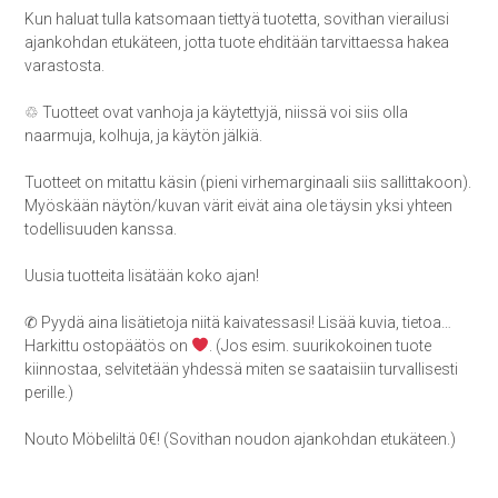
Kun haluat tulla katsomaan tiettyä tuotetta, sovithan vierailusi
ajankohdan etukäteen, jotta tuote ehditään tarvittaessa hakea
varastosta.
♲ Tuotteet ovat vanhoja ja käytettyjä, niissä voi siis olla
naarmuja, kolhuja, ja käytön jälkiä.
Tuotteet on mitattu käsin (pieni virhemarginaali siis sallittakoon).
Myöskään näytön/kuvan värit eivät aina ole täysin yksi yhteen
todellisuuden kanssa.
Uusia tuotteita lisätään koko ajan!
✆ Pyydä aina lisätietoja niitä kaivatessasi! Lisää kuvia, tietoa…
Harkittu ostopäätös on
. (Jos esim. suurikokoinen tuote
kiinnostaa, selvitetään yhdessä miten se saataisiin turvallisesti
perille.)
Nouto Möbeliltä 0€! (Sovithan noudon ajankohdan etukäteen.)