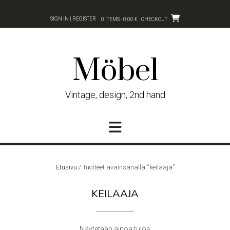
Skip
to
SIGN IN | REGISTER
0 ITEMS - 0,00 €
CHECKOUT
content
Möbel
Vintage, design, 2nd hand
Etusivu
/ Tuotteet avainsanalla “keilaaja”
KEILAAJA
Näytetään ainoa tulos