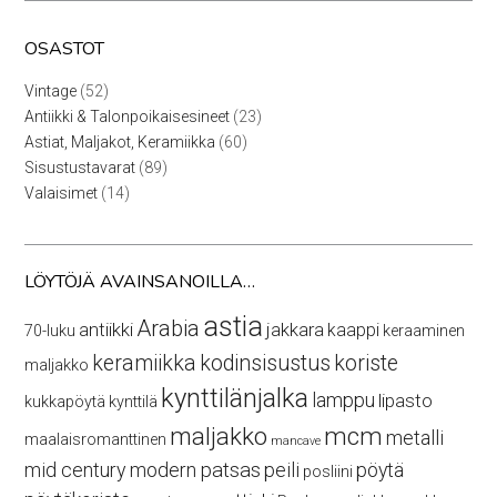
OSASTOT
52
Vintage
52
tuotetta
23
Antiikki & Talonpoikaisesineet
23
tuotetta
60
Astiat, Maljakot, Keramiikka
60
tuotetta
89
Sisustustavarat
89
tuotetta
14
Valaisimet
14
tuotetta
LÖYTÖJÄ AVAINSANOILLA…
astia
Arabia
antiikki
jakkara
kaappi
70-luku
keraaminen
keramiikka
kodinsisustus
koriste
maljakko
kynttilänjalka
lamppu
lipasto
kukkapöytä
kynttilä
maljakko
mcm
metalli
maalaisromanttinen
mancave
mid century modern
patsas
peili
pöytä
posliini