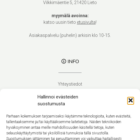
Vilkkimäentie 5, 21420 Lieto
myymälä avoinna:
katso uusin tieto
etusivulta
!
Asiakaspalvelu (puhelin) arkisin klo 10-15.
🛈 INFO
Yhteystiedot
Verhoilupalvelut
Hallinnoi evästeiden
Toimitusehdot
suostumusta
Tietosuojaseloste
Evästekäytäntö (EU)
Parhaan kokemuksen tarjoamiseksi käytämme teknologioita, kuten evästeitä,
tallentaaksemme ja/tai käyttääksemme laitetietoja. Näiden tekniikoiden
hyväksyminen antaa meille mahdollisuuden käsitellä tietoja, kuten
Suomi
selauskäyttäytymistä tai yksilöllisiä tunnuksia tällä sivustolla.
Suostumuksen jättäminen tai peruuttaminen voi vaikuttaa haitallisesti