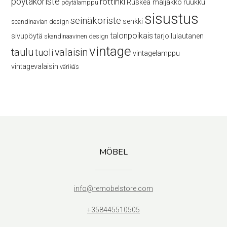
pöytäkoriste
rottinki
Ruskea maljakko
ruukku
pöytälamppu
sisustus
seinäkoriste
senkki
scandinavian design
talonpoikais
sivupöytä
tarjoilulautanen
skandinaavinen design
vintage
taulu
valaisin
tuoli
vintagelamppu
vintagevalaisin
värikäs
MÖBEL
info@remobelstore.com
+358445510505