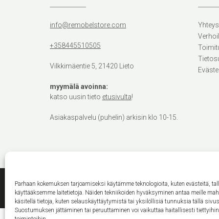
info@remobelstore.com
Yhteys
Verhoi
+358445510505
Toimit
Tietos
Vilkkimäentie 5, 21420 Lieto
Eväste
myymälä avoinna:
katso uusin tieto
etusivulta
!
Asiakaspalvelu (puhelin) arkisin klo 10-15.
Parhaan kokemuksen tarjoamiseksi käytämme teknologioita, kuten evästeitä, ta
käyttääksemme laitetietoja. Näiden tekniikoiden hyväksyminen antaa meille ma
käsitellä tietoja, kuten selauskäyttäytymistä tai yksilöllisiä tunnuksia tällä sivus
Suostumuksen jättäminen tai peruuttaminen voi vaikuttaa haitallisesti tiettyihi