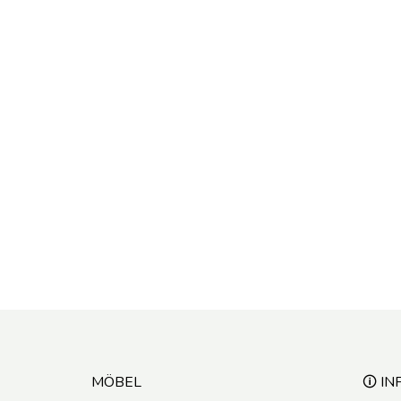
MÖBEL
🛈 IN