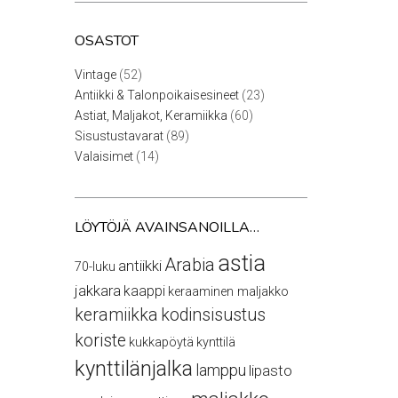
OSASTOT
52
Vintage
52
tuotetta
23
Antiikki & Talonpoikaisesineet
23
tuotetta
60
Astiat, Maljakot, Keramiikka
60
tuotetta
89
Sisustustavarat
89
tuotetta
14
Valaisimet
14
tuotetta
LÖYTÖJÄ AVAINSANOILLA…
astia
Arabia
antiikki
70-luku
jakkara
kaappi
keraaminen maljakko
keramiikka
kodinsisustus
koriste
kukkapöytä
kynttilä
kynttilänjalka
lamppu
lipasto