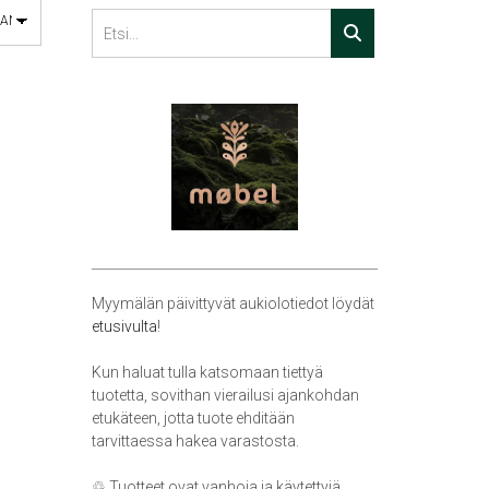
Myymälän päivittyvät aukiolotiedot löydät
etusivulta
!
Kun haluat tulla katsomaan tiettyä
tuotetta, sovithan vierailusi ajankohdan
etukäteen, jotta tuote ehditään
tarvittaessa hakea varastosta.
♲ Tuotteet ovat vanhoja ja käytettyjä,