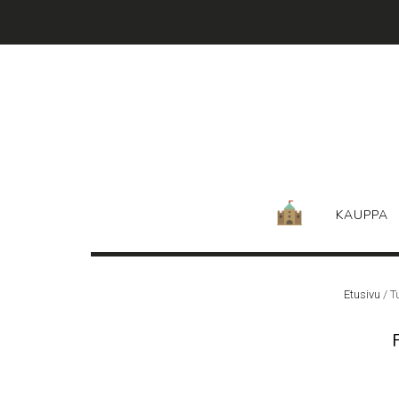
Skip
to
content
KAUPPA
Etusivu
/ T