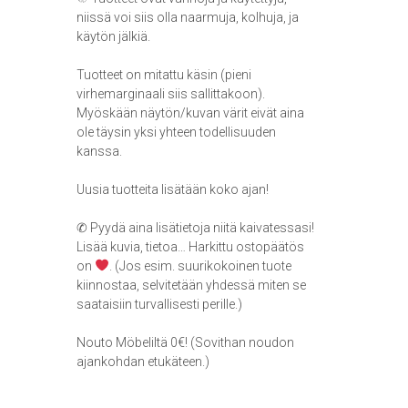
niissä voi siis olla naarmuja, kolhuja, ja
käytön jälkiä.
Tuotteet on mitattu käsin (pieni
virhemarginaali siis sallittakoon).
Myöskään näytön/kuvan värit eivät aina
ole täysin yksi yhteen todellisuuden
kanssa.
Uusia tuotteita lisätään koko ajan!
✆ Pyydä aina lisätietoja niitä kaivatessasi!
Lisää kuvia, tietoa… Harkittu ostopäätös
on
. (Jos esim. suurikokoinen tuote
kiinnostaa, selvitetään yhdessä miten se
saataisiin turvallisesti perille.)
Nouto Möbeliltä 0€! (Sovithan noudon
ajankohdan etukäteen.)