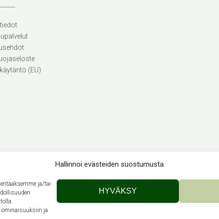
tiedot
lupalvelut
usehdot
uojaseloste
käytäntö (EU)
Hallinnoi evästeiden suostumusta
llentaaksemme ja/tai
Theme by
Out the Box
HYVÄKSY
hdollisuuden
tolla.
n ominaisuuksiin ja