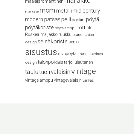
maljakko
maalaisromanttinen
mcm
metalli
mid century
mancave
modern
patsas
peili
pöytä
posliini
pöytäkoriste
rottinki
pöytälamppu
Ruskea maljakko
ruukku
scandinavian
seinäkoriste
senkki
design
sisustus
sivupöytä
skandinaavinen
talonpoikais
tarjoilulautanen
design
vintage
taulu
valaisin
tuoli
vintagelamppu
vintagevalaisin
värikäs