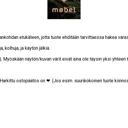
ajankohdan etukäteen, jotta tuote ehditään tarvittaessa hakea vara
, kolhuja, ja käytön jälkiä.
on). Myöskään näytön/kuvan värit eivät aina ole täysin yksi yhteen
… Harkittu ostopäätös on ❤. (Jos esim. suurikokoinen tuote kiinnos