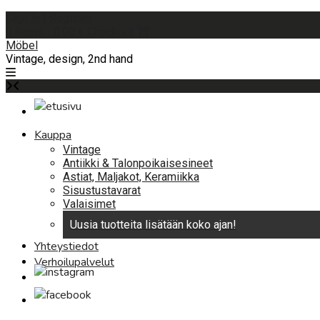
Skip
Sign In | Register
to
0 items - 0,00 €
Checkout
content
Möbel
Vintage, design, 2nd hand
Kauppa
Vintage
Antiikki & Talonpoikaisesineet
Astiat, Maljakot, Keramiikka
Sisustustavarat
Valaisimet
Uusia tuotteita lisätään koko ajan!
Yhteystiedot
Verhoilupalvelut