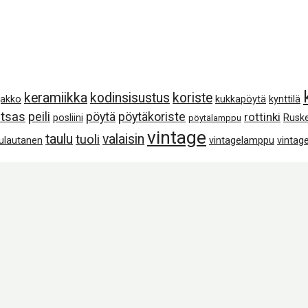
keramiikka
kodinsisustus
koriste
jakko
kukkapöytä
kynttilä
tsas
peili
pöytä
pöytäkoriste
rottinki
posliini
Rusk
pöytälamppu
vintage
taulu
valaisin
tuoli
lulautanen
vintagelamppu
vintage