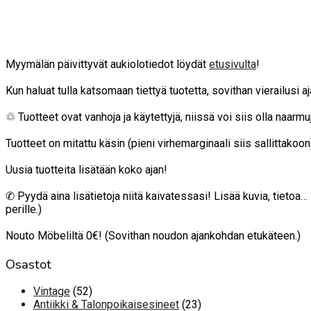
Myymälän päivittyvät aukiolotiedot löydät
etusivulta
!
Kun haluat tulla katsomaan tiettyä tuotetta, sovithan vierailusi 
♲ Tuotteet ovat vanhoja ja käytettyjä, niissä voi siis olla naarmuja
Tuotteet on mitattu käsin (pieni virhemarginaali siis sallittako
Uusia tuotteita lisätään koko ajan!
✆ Pyydä aina lisätietoja niitä kaivatessasi! Lisää kuvia, tietoa
perille.)
Nouto Möbeliltä 0€! (Sovithan noudon ajankohdan etukäteen.)
Osastot
52
Vintage
52
tuotetta
23
Antiikki & Talonpoikaisesineet
23