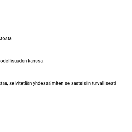
stosta.
 todellisuuden kanssa.
taa, selvitetään yhdessä miten se saataisiin turvallisesti