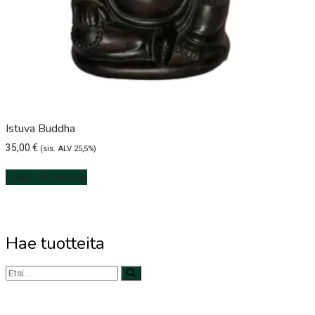
Istuva Buddha
35,00
€
(sis. ALV 25,5%)
Lisää ostoskoriin
Hae tuotteita