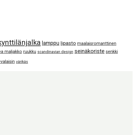
kynttilänjalka
lamppu
lipasto
maalaisromanttinen
seinäkoriste
ea maljakko
ruukku
senkki
scandinavian design
valaisin
värikäs