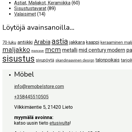
60
tuotetta
Astiat, Maljakot, Keramiikka
60
89
tuotetta
Sisustustavarat
89
14
tuotetta
Valaisimet
14
tuotetta
Löytöjä avainsanoilla…
astia
Arabia
antiikki
jakkara
kaappi
70-luku
keraaminen mal
maljakko
mcm
metalli
mid century modern
pa
mancave
sisustus
talonpoikais
sivupöytä
tarjoi
skandinaavinen design
Möbel
info@remobelstore.com
+358445510505
Vilkkimäentie 5, 21420 Lieto
myymälä avoinna:
katso uusin tieto
etusivulta
!