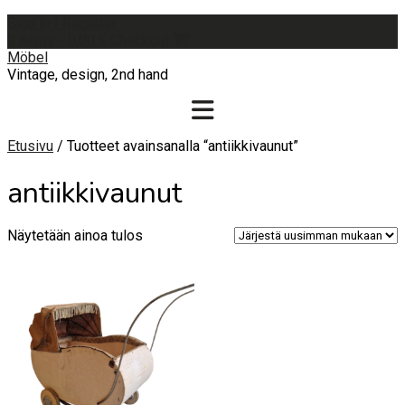
Skip
Sign In | Register
to
0 items - 0,00 €
Checkout
content
Möbel
Vintage, design, 2nd hand
Etusivu
/ Tuotteet avainsanalla “antiikkivaunut”
antiikkivaunut
Näytetään ainoa tulos