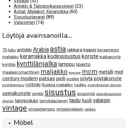
52
Vintage
52
tuotetta
23
Antiikki & Talonpoikaisesineet
23
60
tuotetta
Astiat, Maljakot, Keramiikka
60
89
tuotetta
Sisustustavarat
89
14
tuotetta
Valaisimet
14
tuotetta
Löytöjä avainsanoilla…
astia
Arabia
antiikki
jakkara
kaappi
70-luku
keraaminen
keramiikka
kodinsisustus
koriste
maljakko
kukkapöytä
kynttilänjalka
lamppu
lipasto
kynttilä
maljakko
mcm
metalli
mid
maalaisromanttinen
mancave
century modern
patsas
peili
pöytä
pöytäkoriste
posliini
rottinki
Ruskea maljakko
ruukku
pöytälamppu
scandinavian design
sisustus
seinäkoriste
senkki
sivupöytä
skandinaavinen
taulu
valaisin
tuoli
talonpoikais
tarjoilulautanen
design
vintage
vintagelamppu
vintagevalaisin
värikäs
Möbel