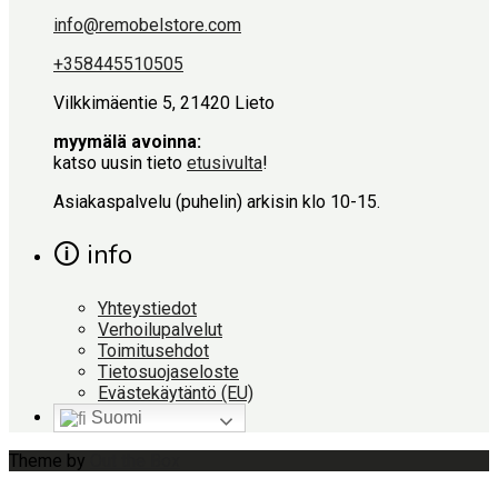
info@remobelstore.com
+358445510505
Vilkkimäentie 5, 21420 Lieto
myymälä avoinna:
katso uusin tieto
etusivulta
!
Asiakaspalvelu (puhelin) arkisin klo 10-15.
🛈 info
Yhteystiedot
Verhoilupalvelut
Toimitusehdot
Tietosuojaseloste
Evästekäytäntö (EU)
Suomi
Theme by
Out the Box