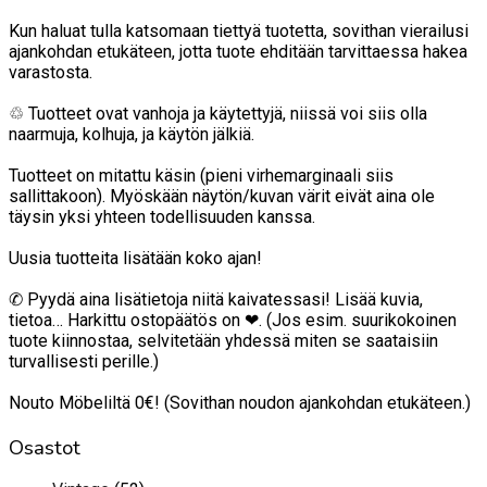
Kun haluat tulla katsomaan tiettyä tuotetta, sovithan vierailusi
ajankohdan etukäteen, jotta tuote ehditään tarvittaessa hakea
varastosta.
♲ Tuotteet ovat vanhoja ja käytettyjä, niissä voi siis olla
naarmuja, kolhuja, ja käytön jälkiä.
Tuotteet on mitattu käsin (pieni virhemarginaali siis
sallittakoon). Myöskään näytön/kuvan värit eivät aina ole
täysin yksi yhteen todellisuuden kanssa.
Uusia tuotteita lisätään koko ajan!
✆ Pyydä aina lisätietoja niitä kaivatessasi! Lisää kuvia,
tietoa… Harkittu ostopäätös on ❤. (Jos esim. suurikokoinen
tuote kiinnostaa, selvitetään yhdessä miten se saataisiin
turvallisesti perille.)
Nouto Möbeliltä 0€! (Sovithan noudon ajankohdan etukäteen.)
Osastot