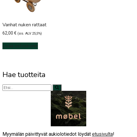
Vanhat nuken rattaat
62,00
€
(sis. ALV 25,5%)
Lisää ostoskoriin
Hae tuotteita
Myymälän päivittyvät aukiolotiedot löydät
etusivulta
!