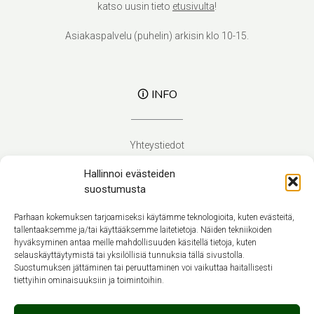
katso uusin tieto
etusivulta
!
Asiakaspalvelu (puhelin) arkisin klo 10-15.
🛈 INFO
Yhteystiedot
Verhoilupalvelut
Hallinnoi evästeiden
Toimitusehdot
suostumusta
Tietosuojaseloste
Evästekäytäntö (EU)
Parhaan kokemuksen tarjoamiseksi käytämme teknologioita, kuten evästeitä,
tallentaaksemme ja/tai käyttääksemme laitetietoja. Näiden tekniikoiden
hyväksyminen antaa meille mahdollisuuden käsitellä tietoja, kuten
Suomi
selauskäyttäytymistä tai yksilöllisiä tunnuksia tällä sivustolla.
Suostumuksen jättäminen tai peruuttaminen voi vaikuttaa haitallisesti
tiettyihin ominaisuuksiin ja toimintoihin.