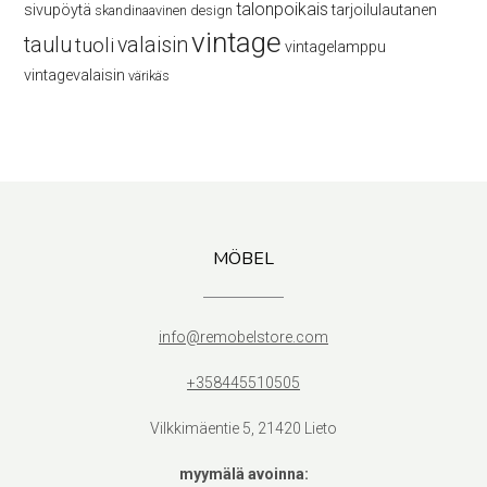
talonpoikais
sivupöytä
tarjoilulautanen
skandinaavinen design
vintage
taulu
valaisin
tuoli
vintagelamppu
vintagevalaisin
värikäs
MÖBEL
info@remobelstore.com
+358445510505
Vilkkimäentie 5, 21420 Lieto
myymälä avoinna: