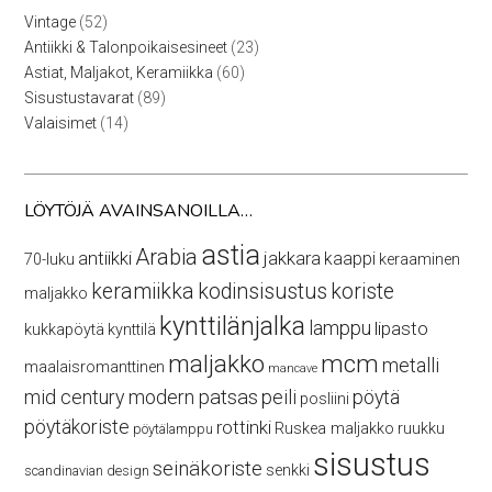
52
Vintage
52
tuotetta
23
Antiikki & Talonpoikaisesineet
23
tuotetta
60
Astiat, Maljakot, Keramiikka
60
tuotetta
89
Sisustustavarat
89
tuotetta
14
Valaisimet
14
tuotetta
LÖYTÖJÄ AVAINSANOILLA…
astia
Arabia
antiikki
jakkara
kaappi
70-luku
keraaminen
keramiikka
kodinsisustus
koriste
maljakko
kynttilänjalka
lamppu
lipasto
kukkapöytä
kynttilä
maljakko
mcm
metalli
maalaisromanttinen
mancave
mid century modern
patsas
peili
pöytä
posliini
pöytäkoriste
rottinki
Ruskea maljakko
ruukku
pöytälamppu
sisustus
seinäkoriste
senkki
scandinavian design