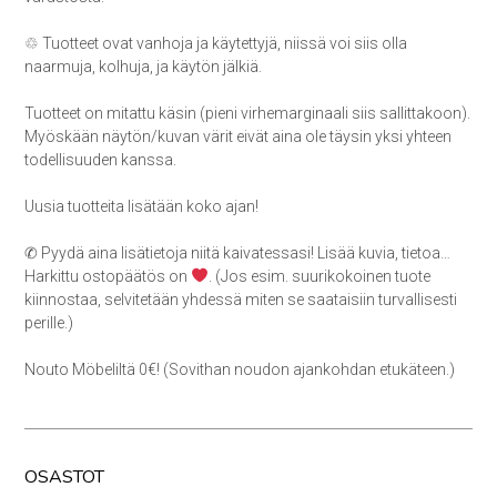
♲ Tuotteet ovat vanhoja ja käytettyjä, niissä voi siis olla
naarmuja, kolhuja, ja käytön jälkiä.
Tuotteet on mitattu käsin (pieni virhemarginaali siis sallittakoon).
Myöskään näytön/kuvan värit eivät aina ole täysin yksi yhteen
todellisuuden kanssa.
Uusia tuotteita lisätään koko ajan!
✆ Pyydä aina lisätietoja niitä kaivatessasi! Lisää kuvia, tietoa…
Harkittu ostopäätös on
. (Jos esim. suurikokoinen tuote
kiinnostaa, selvitetään yhdessä miten se saataisiin turvallisesti
perille.)
Nouto Möbeliltä 0€! (Sovithan noudon ajankohdan etukäteen.)
OSASTOT