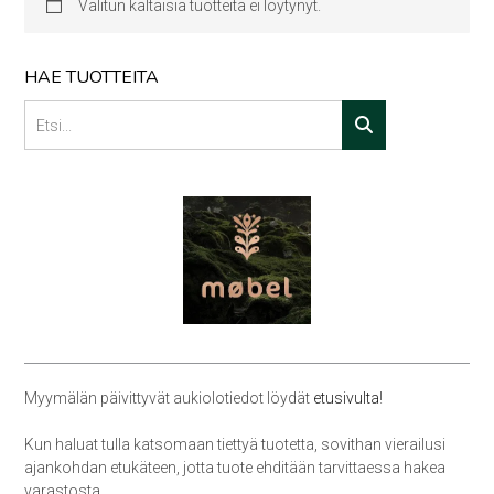
Valitun kaltaisia tuotteita ei löytynyt.
HAE TUOTTEITA
Myymälän päivittyvät aukiolotiedot löydät
etusivulta
!
Kun haluat tulla katsomaan tiettyä tuotetta, sovithan vierailusi
ajankohdan etukäteen, jotta tuote ehditään tarvittaessa hakea
varastosta.