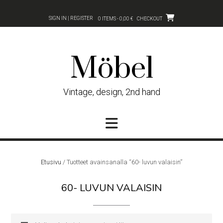
Skip
to
SIGN IN | REGISTER
0 ITEMS - 0,00 €
CHECKOUT
content
Möbel
Vintage, design, 2nd hand
Etusivu
/ Tuotteet avainsanalla “60- luvun valaisin”
60- LUVUN VALAISIN