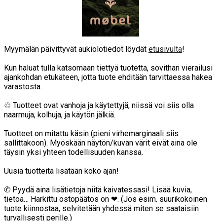
Myymälän päivittyvät aukiolotiedot löydät
etusivulta
!
Kun haluat tulla katsomaan tiettyä tuotetta, sovithan vierailusi
ajankohdan etukäteen, jotta tuote ehditään tarvittaessa hakea
varastosta.
♲ Tuotteet ovat vanhoja ja käytettyjä, niissä voi siis olla
naarmuja, kolhuja, ja käytön jälkiä.
Tuotteet on mitattu käsin (pieni virhemarginaali siis
sallittakoon). Myöskään näytön/kuvan värit eivät aina ole
täysin yksi yhteen todellisuuden kanssa.
Uusia tuotteita lisätään koko ajan!
✆ Pyydä aina lisätietoja niitä kaivatessasi! Lisää kuvia,
tietoa… Harkittu ostopäätös on ❤. (Jos esim. suurikokoinen
tuote kiinnostaa, selvitetään yhdessä miten se saataisiin
turvallisesti perille.)