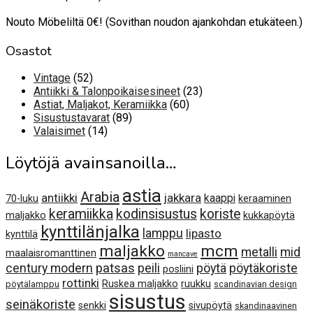
Nouto Möbeliltä 0€! (Sovithan noudon ajankohdan etukäteen.)
Osastot
52
Vintage
52
tuotetta
23
Antiikki & Talonpoikaisesineet
23
60
tuotetta
Astiat, Maljakot, Keramiikka
60
89
tuotetta
Sisustustavarat
89
14
tuotetta
Valaisimet
14
tuotetta
Löytöjä avainsanoilla…
astia
Arabia
antiikki
jakkara
kaappi
70-luku
keraaminen
keramiikka
kodinsisustus
koriste
maljakko
kukkapöytä
kynttilänjalka
lamppu
lipasto
kynttilä
maljakko
mcm
metalli
mid
maalaisromanttinen
mancave
century modern
patsas
peili
pöytä
pöytäkoriste
posliini
rottinki
Ruskea maljakko
ruukku
pöytälamppu
scandinavian design
sisustus
seinäkoriste
senkki
sivupöytä
skandinaavinen