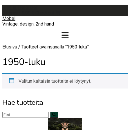
Skip
Sign In | Register
to
0 items - 0,00 €
Checkout
content
Möbel
Vintage, design, 2nd hand
Etusivu
/ Tuotteet avainsanalla “1950-luku”
1950-luku
Valitun kaltaisia tuotteita ei löytynyt.
Hae tuotteita