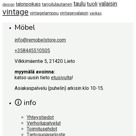
taulu
valaisin
tuoli
talonpoikais
tarjoilulautanen
design
vintage
vintagelamppu
vintagevalaisin
värikäs
Möbel
info@remobelstore.com
+358445510505
Vilkkimäentie 5, 21420 Lieto
myymälä avoinna:
katso uusin tieto
etusivulta
!
Asiakaspalvelu (puhelin) arkisin klo 10-15.
🛈 info
Yhteystiedot
Verhoilupalvelut
Toimitusehdot
Tietosuojaseloste