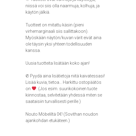
niissä voi siis olla naarmuja, kolhuja, ja
käytön jälkiä.
Tuotteet on mitattu käsin (pieni
virhemarginaali siis sallittakoon).
Myöskään näytön/kuvan värit eivät aina
ole täysin yksi yhteen todellisuuden
kanssa.
Uusia tuotteita lisätään koko ajan!
✆ Pyydä aina lisätietoja niitä kaivatessasi!
Lisää kuvia, tietoa… Harkittu ostopäätös
on
. (Jos esim. suurikokoinen tuote
kiinnostaa, selvitetään yhdessä miten se
saataisiin turvallisesti perille.)
Nouto Möbeliltä 0€! (Sovithan noudon
ajankohdan etukäteen.)