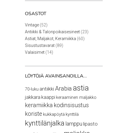
OSASTOT
52
Vintage
52
tuotetta
23
Antiikki & Talonpoikaisesineet
23
tuotetta
60
Astiat, Maljakot, Keramiikka
60
tuotetta
89
Sisustustavarat
89
tuotetta
14
Valaisimet
14
tuotetta
LÖYTÖJÄ AVAINSANOILLA…
astia
Arabia
antiikki
70-luku
jakkara
kaappi
keraaminen maljakko
keramiikka
kodinsisustus
koriste
kukkapöytä
kynttilä
kynttilänjalka
lamppu
lipasto