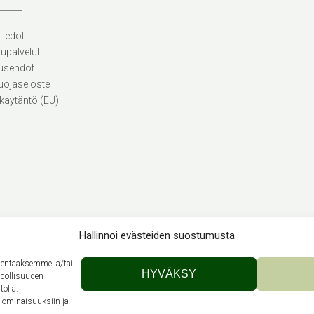
tiedot
lupalvelut
usehdot
uojaseloste
käytäntö (EU)
Hallinnoi evästeiden suostumusta
llentaaksemme ja/tai
Theme by
Out the Box
HYVÄKSY
hdollisuuden
tolla.
n ominaisuuksiin ja