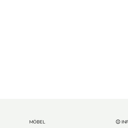
MÖBEL
🛈 IN