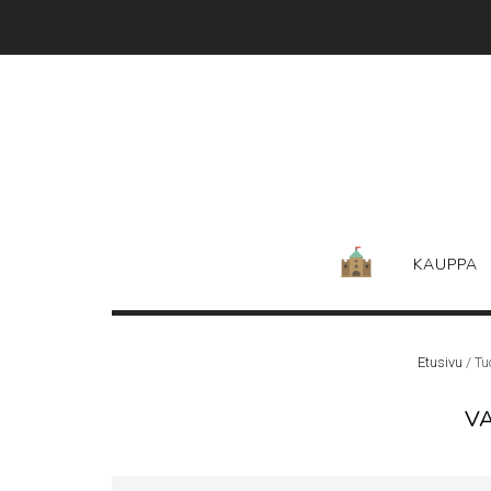
Skip
to
content
KAUPPA
Etusivu
/ Tu
V