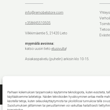
info@remobelstore.com
Yhteys
Verhoi
+358445510505
Toimit
Tietos
Vilkkimäentie 5, 21420 Lieto
Eväste
myymälä avoinna:
katso uusin tieto
etusivulta
!
Asiakaspalvelu (puhelin) arkisin klo 10-15.
Parhaan kokemuksen tarjoamiseksi käytämme teknologioita, kuten evästeitä, ta
käyttääksemme laitetietoja. Näiden tekniikoiden hyväksyminen antaa meille ma
käsitellä tietoja, kuten selauskäyttäytymistä tai yksilöllisiä tunnuksia tällä sivus
Suostumuksen jättäminen tai peruuttaminen voi vaikuttaa haitallisesti tiettyihi