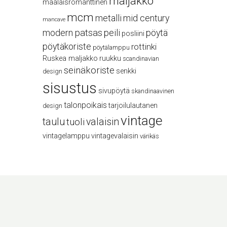
maljakko
maalaisromanttinen
mcm
metalli
mid century
mancave
modern
patsas
peili
pöytä
posliini
pöytäkoriste
rottinki
pöytälamppu
Ruskea maljakko
ruukku
scandinavian
seinäkoriste
senkki
design
sisustus
sivupöytä
skandinaavinen
talonpoikais
tarjoilulautanen
design
vintage
taulu
valaisin
tuoli
vintagelamppu
vintagevalaisin
värikäs