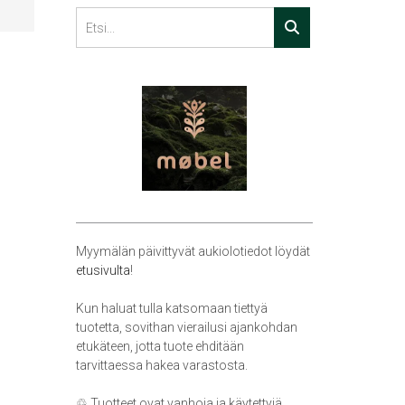
Myymälän päivittyvät aukiolotiedot löydät
etusivulta
!
Kun haluat tulla katsomaan tiettyä
tuotetta, sovithan vierailusi ajankohdan
etukäteen, jotta tuote ehditään
tarvittaessa hakea varastosta.
♲ Tuotteet ovat vanhoja ja käytettyjä,