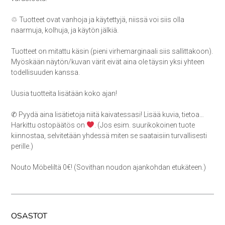
♲ Tuotteet ovat vanhoja ja käytettyjä, niissä voi siis olla
naarmuja, kolhuja, ja käytön jälkiä.
Tuotteet on mitattu käsin (pieni virhemarginaali siis sallittakoon).
Myöskään näytön/kuvan värit eivät aina ole täysin yksi yhteen
todellisuuden kanssa.
Uusia tuotteita lisätään koko ajan!
✆ Pyydä aina lisätietoja niitä kaivatessasi! Lisää kuvia, tietoa…
Harkittu ostopäätös on
. (Jos esim. suurikokoinen tuote
kiinnostaa, selvitetään yhdessä miten se saataisiin turvallisesti
perille.)
Nouto Möbeliltä 0€! (Sovithan noudon ajankohdan etukäteen.)
OSASTOT