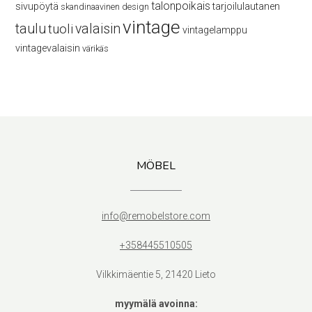
talonpoikais
sivupöytä
tarjoilulautanen
skandinaavinen design
vintage
taulu
valaisin
tuoli
vintagelamppu
vintagevalaisin
värikäs
MÖBEL
info@remobelstore.com
+358445510505
Vilkkimäentie 5, 21420 Lieto
myymälä avoinna: