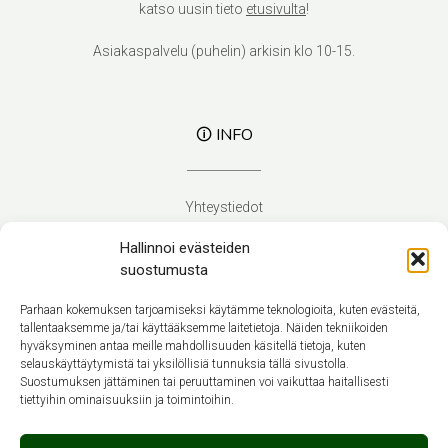
katso uusin tieto
etusivulta
!
Asiakaspalvelu (puhelin) arkisin klo 10-15.
🛈 INFO
Yhteystiedot
Verhoilupalvelut
Hallinnoi evästeiden
Toimitusehdot
suostumusta
Tietosuojaseloste
Evästekäytäntö (EU)
Parhaan kokemuksen tarjoamiseksi käytämme teknologioita, kuten evästeitä,
tallentaaksemme ja/tai käyttääksemme laitetietoja. Näiden tekniikoiden
hyväksyminen antaa meille mahdollisuuden käsitellä tietoja, kuten
Suomi
selauskäyttäytymistä tai yksilöllisiä tunnuksia tällä sivustolla.
Suostumuksen jättäminen tai peruuttaminen voi vaikuttaa haitallisesti
tiettyihin ominaisuuksiin ja toimintoihin.