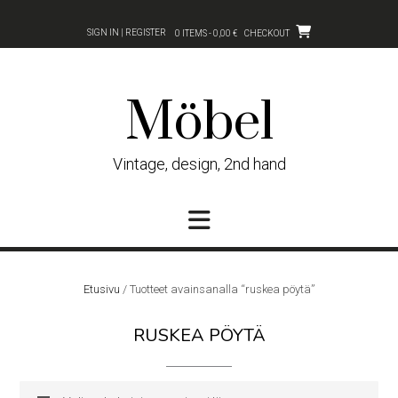
Skip
to
SIGN IN | REGISTER
0 ITEMS - 0,00 €
CHECKOUT
content
Möbel
Vintage, design, 2nd hand
Etusivu
/ Tuotteet avainsanalla “ruskea pöytä”
RUSKEA PÖYTÄ