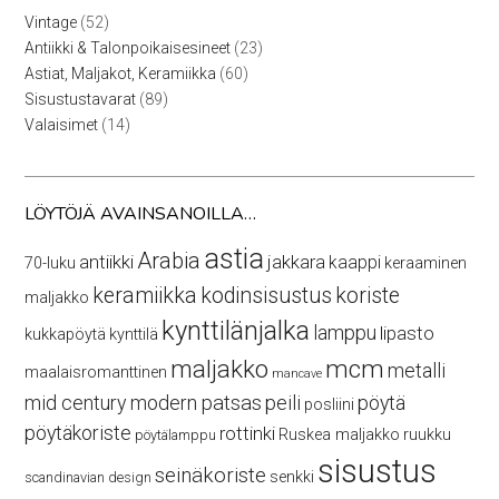
52
Vintage
52
tuotetta
23
Antiikki & Talonpoikaisesineet
23
tuotetta
60
Astiat, Maljakot, Keramiikka
60
tuotetta
89
Sisustustavarat
89
tuotetta
14
Valaisimet
14
tuotetta
LÖYTÖJÄ AVAINSANOILLA…
astia
Arabia
antiikki
jakkara
kaappi
70-luku
keraaminen
keramiikka
kodinsisustus
koriste
maljakko
kynttilänjalka
lamppu
lipasto
kukkapöytä
kynttilä
maljakko
mcm
metalli
maalaisromanttinen
mancave
mid century modern
patsas
peili
pöytä
posliini
pöytäkoriste
rottinki
Ruskea maljakko
ruukku
pöytälamppu
sisustus
seinäkoriste
senkki
scandinavian design