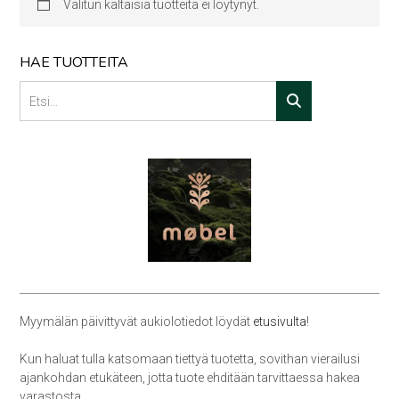
Valitun kaltaisia tuotteita ei löytynyt.
HAE TUOTTEITA
Myymälän päivittyvät aukiolotiedot löydät
etusivulta
!
Kun haluat tulla katsomaan tiettyä tuotetta, sovithan vierailusi
ajankohdan etukäteen, jotta tuote ehditään tarvittaessa hakea
varastosta.