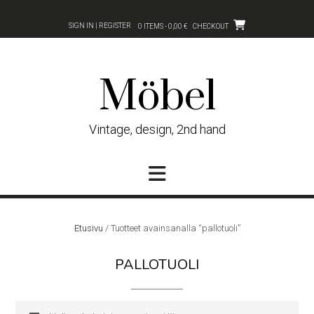
Skip
to
SIGN IN | REGISTER
0 ITEMS - 0,00 €
CHECKOUT
content
Möbel
Vintage, design, 2nd hand
Etusivu
/ Tuotteet avainsanalla “pallotuoli”
PALLOTUOLI