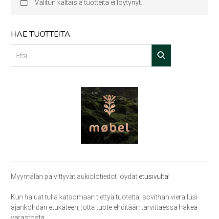
Valitun kaltaisia tuotteita ei löytynyt.
HAE TUOTTEITA
Myymälän päivittyvät aukiolotiedot löydät
etusivulta
!
Kun haluat tulla katsomaan tiettyä tuotetta, sovithan vierailusi
ajankohdan etukäteen, jotta tuote ehditään tarvittaessa hakea
varastosta.