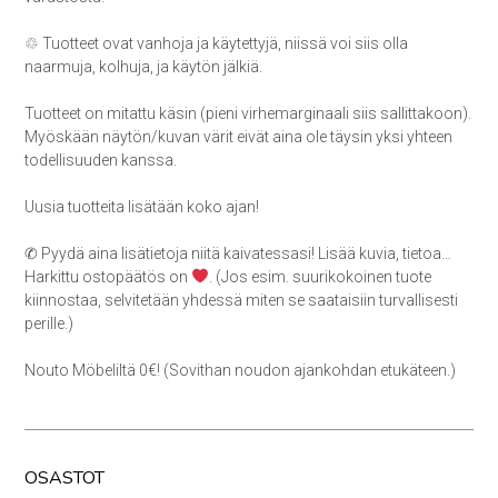
♲ Tuotteet ovat vanhoja ja käytettyjä, niissä voi siis olla
naarmuja, kolhuja, ja käytön jälkiä.
Tuotteet on mitattu käsin (pieni virhemarginaali siis sallittakoon).
Myöskään näytön/kuvan värit eivät aina ole täysin yksi yhteen
todellisuuden kanssa.
Uusia tuotteita lisätään koko ajan!
✆ Pyydä aina lisätietoja niitä kaivatessasi! Lisää kuvia, tietoa…
Harkittu ostopäätös on
. (Jos esim. suurikokoinen tuote
kiinnostaa, selvitetään yhdessä miten se saataisiin turvallisesti
perille.)
Nouto Möbeliltä 0€! (Sovithan noudon ajankohdan etukäteen.)
OSASTOT