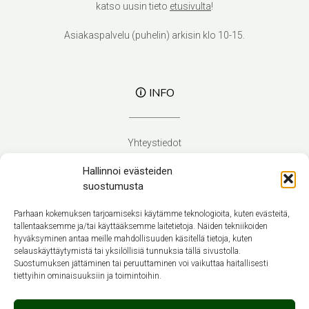
katso uusin tieto
etusivulta
!
Asiakaspalvelu (puhelin) arkisin klo 10-15.
🛈 INFO
Yhteystiedot
Verhoilupalvelut
Hallinnoi evästeiden
Toimitusehdot
suostumusta
Tietosuojaseloste
Evästekäytäntö (EU)
Parhaan kokemuksen tarjoamiseksi käytämme teknologioita, kuten evästeitä,
tallentaaksemme ja/tai käyttääksemme laitetietoja. Näiden tekniikoiden
hyväksyminen antaa meille mahdollisuuden käsitellä tietoja, kuten
Suomi
selauskäyttäytymistä tai yksilöllisiä tunnuksia tällä sivustolla.
Suostumuksen jättäminen tai peruuttaminen voi vaikuttaa haitallisesti
tiettyihin ominaisuuksiin ja toimintoihin.