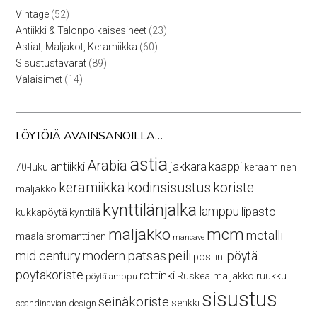
52
Vintage
52
tuotetta
23
Antiikki & Talonpoikaisesineet
23
tuotetta
60
Astiat, Maljakot, Keramiikka
60
tuotetta
89
Sisustustavarat
89
tuotetta
14
Valaisimet
14
tuotetta
LÖYTÖJÄ AVAINSANOILLA…
astia
Arabia
antiikki
jakkara
kaappi
70-luku
keraaminen
keramiikka
kodinsisustus
koriste
maljakko
kynttilänjalka
lamppu
lipasto
kukkapöytä
kynttilä
maljakko
mcm
metalli
maalaisromanttinen
mancave
mid century modern
patsas
peili
pöytä
posliini
pöytäkoriste
rottinki
Ruskea maljakko
ruukku
pöytälamppu
sisustus
seinäkoriste
senkki
scandinavian design