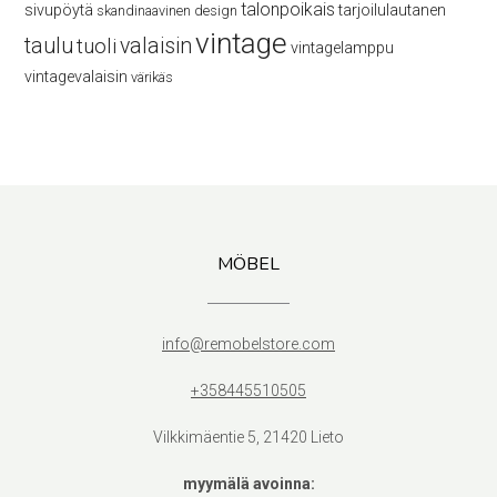
talonpoikais
sivupöytä
tarjoilulautanen
skandinaavinen design
vintage
taulu
valaisin
tuoli
vintagelamppu
vintagevalaisin
värikäs
MÖBEL
info@remobelstore.com
+358445510505
Vilkkimäentie 5, 21420 Lieto
myymälä avoinna: